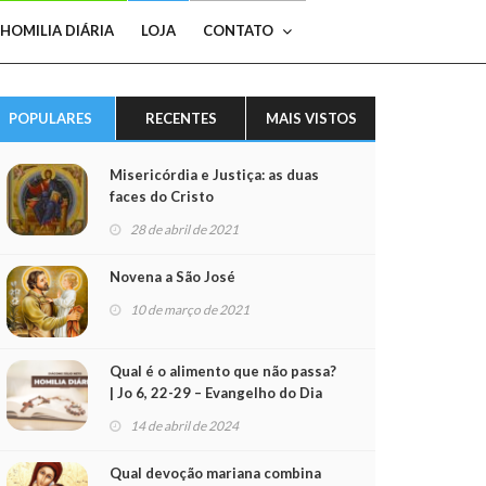
HOMILIA DIÁRIA
LOJA
CONTATO
POPULARES
RECENTES
MAIS VISTOS
Misericórdia e Justiça: as duas
faces do Cristo
28 de abril de 2021
Novena a São José
10 de março de 2021
Qual é o alimento que não passa?
| Jo 6, 22-29 – Evangelho do Dia
(15/04/2024)
14 de abril de 2024
Qual devoção mariana combina