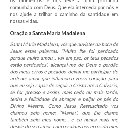
os momentos e nos leve a uma profunda
comunhão com Deus. Que ela interceda por nós e
nos ajude a trilhar o caminho da santidade em
nossas vidas.
Oração a Santa Maria Madalena
Santa Maria Madalena, vós que ouvistes da boca de
Jesus estas palavras: “Muito lhe foi perdoado
porque muito amou… vai em paz, os teus pecados
estão perdoados”, alcançai-me de Deus o perdão
dos meus erros e pecados, deixai-me participar do
ardente amor que inflamou o vosso coração, para
que eu seja capaz de seguir a Cristo até o Calvário,
se for preciso e assim, mais cedo ou mais tarde,
tenha a felicidade de abraçar e beijar os pés do
Divino Mestre. Como Jesus Ressuscitado vos
chamou pelo nome: “Maria!”, que Ele chame
também pelo meu nome… e eu nunca mais me
desvie do seu amor, com recaídas nos erros do meu