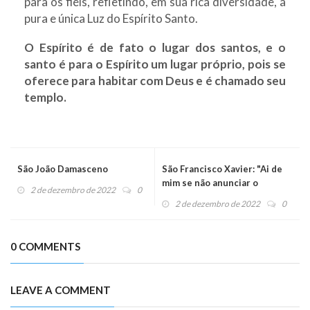
para os fiéis, refletindo, em sua rica diversidade, a
pura e única Luz do Espírito Santo.
O Espírito é de fato o lugar dos santos, e o
santo é para o Espírito um lugar próprio, pois se
oferece para habitar com Deus e é chamado seu
templo.
São João Damasceno
São Francisco Xavier: "Ai de
mim se não anunciar o
2 de dezembro de 2022
0
Evangelho"
2 de dezembro de 2022
0
0 COMMENTS
LEAVE A COMMENT