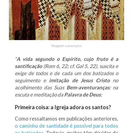
Imagem: canva-pro.
“
A vida segundo o Espírito, cujo fruto é a
santificação
(Rom 6, 22; cf. Gal 5, 22), suscita e
exige de todos e de cada um dos batizados o
seguimento e
imitação de Jesus Cristo
no
acolhimento das Suas
Bem-aventuranças
; na
escuta e meditação da
Palavra de Deus
;
Primeira coisa: a Igreja adora os santos?
Como ressaltamos em publicações anteriores,
o caminho de santidade é possível para todos
os batizados
. Todavia, muitos têm dúvidas de