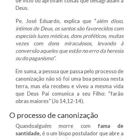
de vício ou aprovam coisas que desagradam a
Deus.
Pe. José Eduardo, explica que “
além disso,
íntimos de Deus, os santos são favorecidos com
especiais luzes místicas, dons proféticos, muitas
vezes com dons miraculosos, levando à
conversão aqueles que estão no erro da heresia
ou do paganismo”
.
Em suma, a pessoa que passa pelo processo de
canonização não só foi uma boa pessoa nesta
terra, mas ela recebeu e viveu a mesma vida
que Deus Pai comunica a seu Filho: “farão
obras maiores” (Jo 14,12-14).
O processo de canonização
Quandoalguém morre com
fama de
santidade,
é o um bispo postulador que abre a