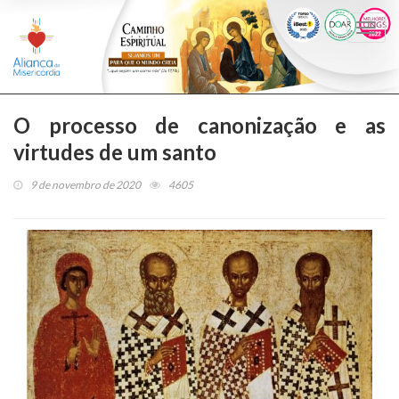
Togg
navi
O processo de canonização e as
virtudes de um santo
9 de novembro de 2020
4605