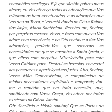
comunhões sacrílegas. E já que são tão pobres meus
afetos, eu Vos ofereço todas as adorações que Vos
tributam os bem-aventurados, e as adorações que
Vos deu na Terra, e Vos está dando no Céu a Rainha
dos Anjos, Maria Santíssima. Recebei-me, Senhor,
por perpétuo escravo Vosso, e fazei com que eu Vos
adore com reverência, e no Céu continue a dar-Vos
adorações, pedindo-Vos que socorrais as
necessidades em que se encontra a Santa Igreja, e
que olheis com perpétua Misericórdia para este
Vosso Católico povo. Destrui as heresias, convertei
aos pecadores e aperfeiçoai aos justos. Abri, Senhor,
Vossa Mão Generosíssima, e compadecido de
minhas necessidades espirituais e temporais, dai-
me o remédio que em tudo necessito, que,
santificado com Vossa Graça, Vos adore por todos
os séculos na Glória. Amém.
Oh! Sacrifício e Hóstia salutar/ Que as Portas do
Céu nos sejam abertas!/ A luta nos oprime