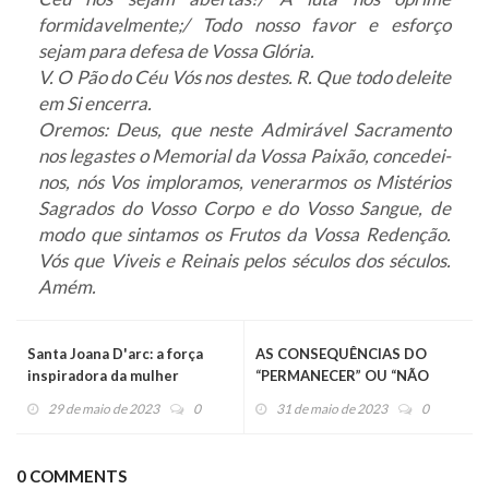
formidavelmente;/ Todo nosso favor e esforço
sejam para defesa de Vossa Glória.
V. O Pão do Céu Vós nos destes. R. Que todo deleite
em Si encerra.
Oremos: Deus, que neste Admirável Sacramento
nos legastes o Memorial da Vossa Paixão, concedei-
nos, nós Vos imploramos, venerarmos os Mistérios
Sagrados do Vosso Corpo e do Vosso Sangue, de
modo que sintamos os Frutos da Vossa Redenção.
Vós que Viveis e Reinais pelos séculos dos séculos.
Amém.
Santa Joana D'arc: a força
AS CONSEQUÊNCIAS DO
inspiradora da mulher
“PERMANECER” OU “NÃO
segundo o coração de Deus
PERMANECER EM JESUS”
29 de maio de 2023
0
31 de maio de 2023
0
0 COMMENTS