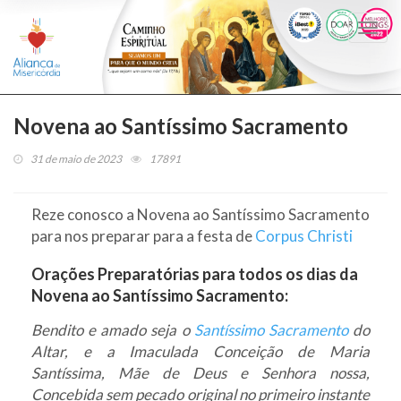
Togg
navi
Novena ao Santíssimo Sacramento
31 de maio de 2023
17891
Reze conosco a Novena ao Santíssimo Sacramento
para nos preparar para a festa de
Corpus Christi
Orações Preparatórias para todos os dias da
Novena ao Santíssimo Sacramento:
Bendito e amado seja o
Santíssimo Sacramento
do
Altar, e a Imaculada Conceição de Maria
Santíssima, Mãe de Deus e Senhora nossa,
Concebida sem pecado original no primeiro instante