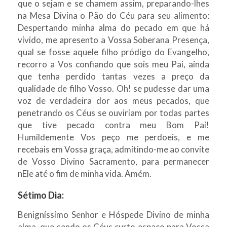
que o sejam e se chamem assim, preparando-lhes
na Mesa Divina o Pão do Céu para seu alimento:
Despertando minha alma do pecado em que há
vivido, me apresento a Vossa Soberana Presença,
qual se fosse aquele filho pródigo do Evangelho,
recorro a Vos confiando que sois meu Pai, ainda
que tenha perdido tantas vezes a preço da
qualidade de filho Vosso. Oh! se pudesse dar uma
voz de verdadeira dor aos meus pecados, que
penetrando os Céus se ouviriam por todas partes
que tive pecado contra meu Bom Pai!
Humildemente Vos peço me perdoeis, e me
recebais em Vossa graça, admitindo-me ao convite
de Vosso Divino Sacramento, para permanecer
nEle até o fim de minha vida. Amém.
Sétimo Dia:
Benigníssimo Senhor e Hóspede Divino de minha
alma, que sendo os Céus curto espaço para Vossa