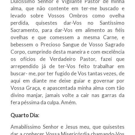
Dulcíssimo Senhor e Vigilante Pastor de minha
alma, que não contente em ter-me buscado e
levado sobre Vossos Ombros como ovelha
perdida, quisestes dar-Vos no Santíssimo
Sacramento, para dar-Vos em alimento as fiéis
ovelhas e que comessem a mesma Carne, e
bebessem o Precioso Sangue de Vosso Sagrado
Corpo, cumprindo desta maneira e com excelência
os ofícios de Verdadeiro Pastor, fazei que
arrependido já de ter-Vos feito trabalhar em
buscar- me, por ter fugido de Vos tantas vezes, de
aqui em diante me deixe guiar e governar por
Vossa Graça, e apascentada minha alma com tão
divino manjar, jamais volte a cair nas garras da
fera péssima da culpa. Amém.
Quarto Dia:
Amabilíssimo Senhor e Jesus meu, que quisestes
dar a conhecer Vossa Misericórdia chamando-Vos