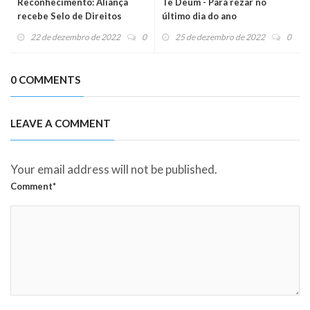
Reconhecimento: Aliança
Te Deum - Para rezar no
recebe Selo de Direitos
último dia do ano
Humanos e Diversidade
22 de dezembro de 2022
0
25 de dezembro de 2022
0
0 COMMENTS
LEAVE A COMMENT
Your email address will not be published.
Comment*