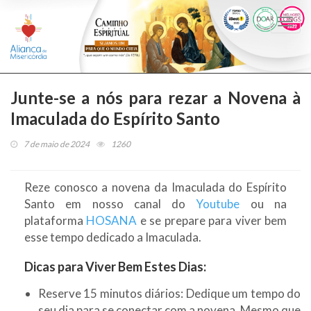
Togg
navi
Junte-se a nós para rezar a Novena à
Imaculada do Espírito Santo
7 de maio de 2024
1260
Reze conosco a novena da Imaculada do Espírito
Santo em nosso canal do
Youtube
ou na
plataforma
HOSANA
e se prepare para viver bem
esse tempo dedicado a Imaculada.
Dicas para Viver Bem Estes Dias:
Reserve 15 minutos diários: Dedique um tempo do
seu dia para se conectar com a novena. Mesmo que