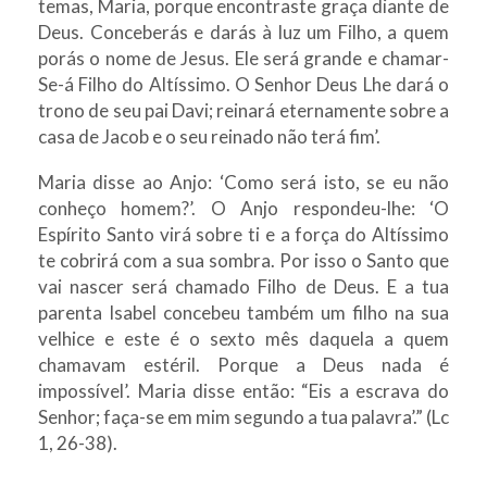
temas, Maria, porque encontraste graça diante de
Deus. Conceberás e darás à luz um Filho, a quem
porás o nome de Jesus. Ele será grande e chamar-
Se-á Filho do Altíssimo. O Senhor Deus Lhe dará o
trono de seu pai Davi; reinará eternamente sobre a
casa de Jacob e o seu reinado não terá fim’.
Maria disse ao Anjo: ‘Como será isto, se eu não
conheço homem?’. O Anjo respondeu-lhe: ‘O
Espírito Santo virá sobre ti e a força do Altíssimo
te cobrirá com a sua sombra. Por isso o Santo que
vai nascer será chamado Filho de Deus. E a tua
parenta Isabel concebeu também um filho na sua
velhice e este é o sexto mês daquela a quem
chamavam estéril. Porque a Deus nada é
impossível’. Maria disse então: “Eis a escrava do
Senhor; faça-se em mim segundo a tua palavra’.” (Lc
1, 26-38).