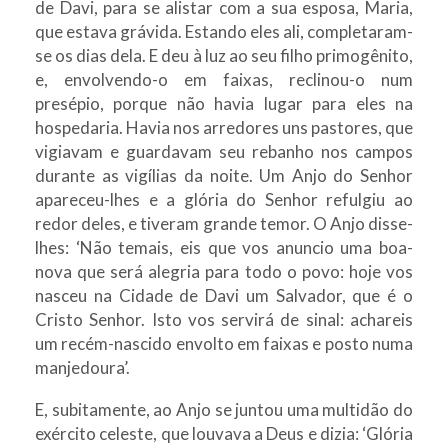
de Davi, para se alistar com a sua esposa, Maria,
que estava grávida. Estando eles ali, completaram-
se os dias dela. E deu à luz ao seu filho primogênito,
e, envolvendo-o em faixas, reclinou-o num
presépio, porque não havia lugar para eles na
hospedaria. Havia nos arredores uns pastores, que
vigiavam e guardavam seu rebanho nos campos
durante as vigílias da noite. Um Anjo do Senhor
apareceu-lhes e a glória do Senhor refulgiu ao
redor deles, e tiveram grande temor. O Anjo disse-
lhes: ‘Não temais, eis que vos anuncio uma boa-
nova que será alegria para todo o povo: hoje vos
nasceu na Cidade de Davi um Salvador, que é o
Cristo Senhor. Isto vos servirá de sinal: achareis
um recém-nascido envolto em faixas e posto numa
manjedoura’.
E, subitamente, ao Anjo se juntou uma multidão do
exército celeste, que louvava a Deus e dizia: ‘Glória