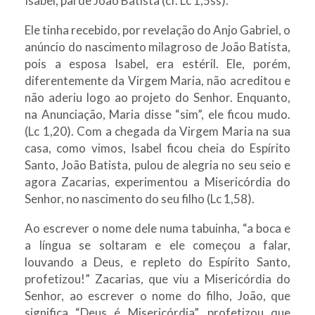
Isabel, pai de João Batista (cf. Lc 1,5ss).
Ele tinha recebido, por revelação do Anjo Gabriel, o
anúncio do nascimento milagroso de João Batista,
pois a esposa Isabel, era estéril. Ele, porém,
diferentemente da Virgem Maria, não acreditou e
não aderiu logo ao projeto do Senhor. Enquanto,
na Anunciação, Maria disse “sim”, ele ficou mudo.
(Lc 1,20). Com a chegada da Virgem Maria na sua
casa, como vimos, Isabel ficou cheia do Espírito
Santo, João Batista, pulou de alegria no seu seio e
agora Zacarias, experimentou a Misericórdia do
Senhor, no nascimento do seu filho (Lc 1,58).
Ao escrever o nome dele numa tabuinha, “a boca e
a língua se soltaram e ele começou a falar,
louvando a Deus, e repleto do Espírito Santo,
profetizou!” Zacarias, que viu a Misericórdia do
Senhor, ao escrever o nome do filho, João, que
significa “Deus é Misericórdia”, profetizou que