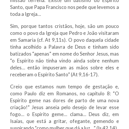
missão terrena. Existe um batismo do Espírito
Santo, que Papa Francisco nos pede que levemos a
toda a Igreja…
Sim, porque tantos cristãos, hoje, são um pouco
como o povo da Igreja que Pedro e João visitaram
em Samaria (cf. At 9,11s). O povo daquela cidade
tinha acolhido a Palavra de Deus e tinham sido
batizados “apenas” em nome do Senhor Jesus, mas
“o Espírito não tinha vindo ainda sobre nenhum
deles… então impuseram as mãos sobre eles e
receberam o Espírito Santo” (At 9,16-17).
Creio que estamos num tempo de gestação e,
como Paulo diz em Romanos, no capítulo 8: “O
Espírito geme nas dores de parto de uma nova
criação!” Jesus anseia pelo desejo de levar esse
fogo… o Espírito geme… clama… Deus diz, em
Isaías, que está a gritar, ofegante, gemendo e
suspirando “como mulher que dá a luz…” (Is 42,14).