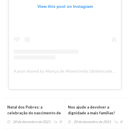
View this post on Instagram
A post shared by Aliança de Misericórdia (@aliancademisericordia)
Natal dos Pobres: a
Nos ajude a devolver a
celebração do nascimento de
dignidade a mais famílias!
Jesus, com os pequeninos do
20 de dezembro de 2021
0
20 de dezembro de 2021
0
Reino