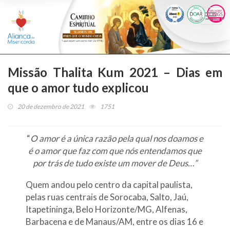
Togg
navi
Missão Thalita Kum 2021 – Dias em
que o amor tudo explicou
20 de dezembro de 2021
1751
“
O amor é a única razão pela qual nos doamos e
é o amor que faz com que nós entendamos que
por trás de tudo existe um mover de Deus…”
Quem andou pelo centro da capital paulista,
pelas ruas centrais de Sorocaba, Salto, Jaú,
Itapetininga, Belo Horizonte/MG, Alfenas,
Barbacena e de Manaus/AM, entre os dias 16 e