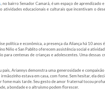
s
, no bairro Senador Camará, é um espaço de aprendizado e
o atividades educacionais e culturais que incentivam o de
se política e econômica, a presença da Aliança há 10 anos 
ino Niño e San Pablito oferecem assistência social e ativida
o para centenas de crianças e adolescentes. Uma dessas c
eu país, Ariannys demonstra uma generosidade e compaixão
 irmãozinho estava em casa, com fome. Sem hesitar, ela decid
r fome mais tarde. Seu gesto de amor fraternal tocou profu
e, a bondade e o altruísmo podem florescer.