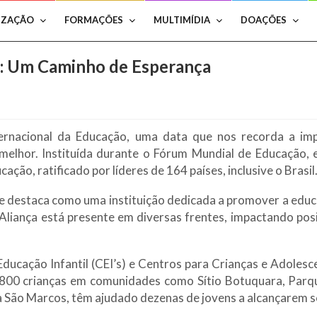
IZAÇÃO
FORMAÇÕES
MULTIMÍDIA
DOAÇÕES
o: Um Caminho de Esperança
ternacional da Educação, uma data que nos recorda a i
lhor. Instituída durante o Fórum Mundial de Educação, 
ão, ratificado por líderes de 164 países, inclusive o Brasil
 se destaca como uma instituição dedicada a promover a ed
Aliança está presente em diversas frentes, impactando pos
ducação Infantil (CEI’s) e Centros para Crianças e Adoles
e 800 crianças em comunidades como Sítio Botuquara, Parqu
a São Marcos, têm ajudado dezenas de jovens a alcançarem 