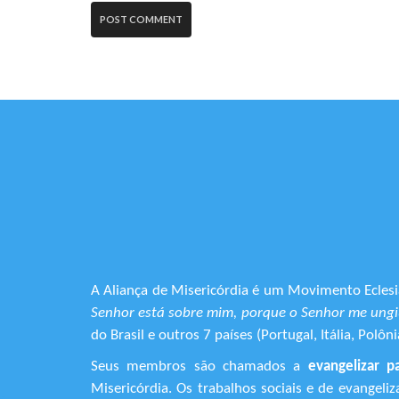
A Aliança de Misericórdia é um Movimento Eclesia
Senhor está sobre mim, porque o Senhor me ungiu
do Brasil e outros 7 países (Portugal, Itália, Pol
Seus membros são chamados a
evangelizar p
Misericórdia. Os trabalhos sociais e de evangel