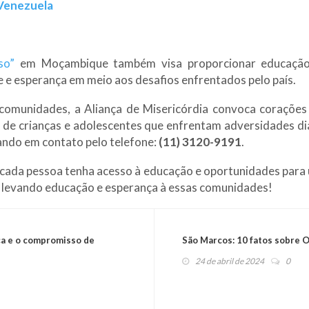
 Venezuela
so”
em Moçambique também visa proporcionar educação e
 e esperança em meio aos desafios enfrentados pelo país.
comunidades, a Aliança de Misericórdia convoca corações
a de crianças e adolescentes que enfrentam adversidades d
ando em contato pelo telefone:
(11) 3120-9191
.
ada pessoa tenha acesso à educação e oportunidades para u
r levando educação e esperança à essas comunidades!
ça e o compromisso de
São Marcos: 10 fatos sobre O
24 de abril de 2024
0