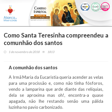
Togg
navi
Como Santa Teresinha compreendeu a
comunhão dos santos
1 de novembro de 2018
1813
A comunhão dos santos
A Irmã Maria da Eucaristia queria acender as velas
para uma procissão e, como não tinha fósforos,
vendo a lamparina que arde diante das relíquias,
dela se aproxima mas oh!, encontra-a quase
apagada, não lhe restando senão uma pálida
luzinha no pavio carbonizado.