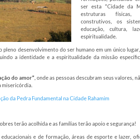
ser esta “Cidade da Mi
estruturas físicas
construtivos, os sist
educação, cultura, la
espiritualidade.
a o pleno desenvolvimento do ser humano em um único luga
indo a identidade e a espiritualidade da missão específi
ização do amor”
, onde as pessoas descubram seus valores, nã
a misericórdia.
ênção da Pedra Fundamental na Cidade Rahamim
bres terão acolhida e as famílias terão apoio e segurança!
ducacionais e de formação, áreas de esporte e lazer, ofic