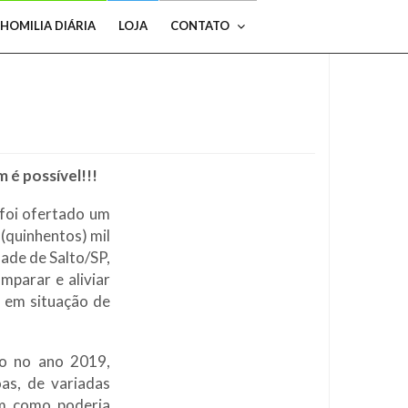
HOMILIA DIÁRIA
LOJA
CONTATO
m é possível!!!
 foi ofertado um
(quinhentos) mil
ade de Salto/SP,
mparar e aliviar
 em situação de
ho no ano 2019,
as, de variadas
m como poderia