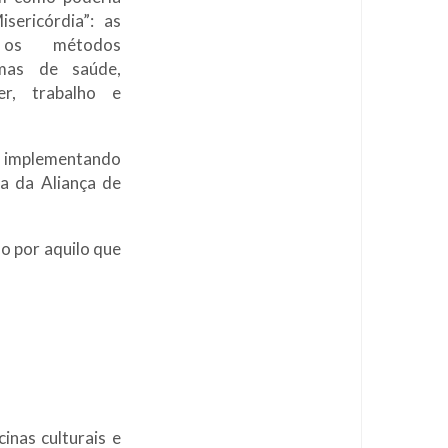
sericórdia”: as
, os métodos
emas de saúde,
zer, trabalho e
r, implementando
ca da Aliança de
o por aquilo que
inas culturais e