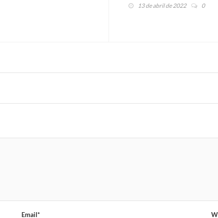
13 de abril de 2022
0
Email*
W