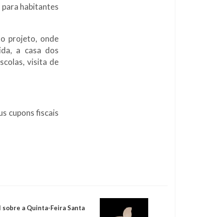
 para habitantes
o projeto, onde
ida, a casa dos
scolas, visita de
s cupons fiscais
 sobre a Quinta-Feira Santa