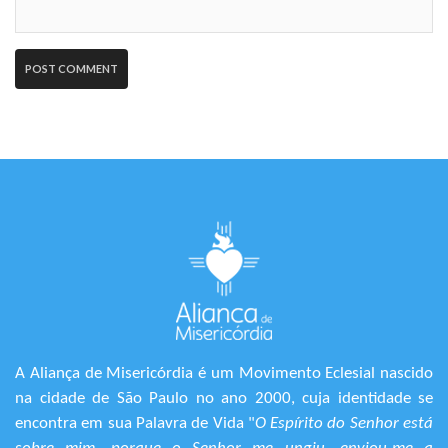
A Aliança de Misericórdia é um Movimento Eclesial nascido
na cidade de São Paulo no ano 2000, cuja identidade se
encontra em sua Palavra de Vida "
O Espírito do Senhor está