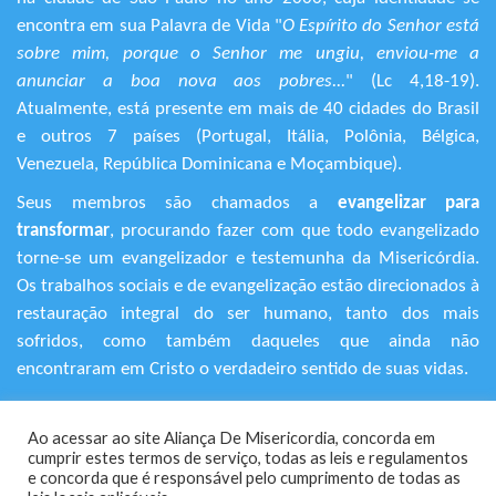
encontra em sua Palavra de Vida "
O Espírito do Senhor está
sobre mim, porque o Senhor me ungiu, enviou-me a
anunciar a boa nova aos pobres...
" (Lc 4,18-19).
Atualmente, está presente em mais de 40 cidades do Brasil
e outros 7 países (Portugal, Itália, Polônia, Bélgica,
Venezuela, República Dominicana e Moçambique).
Seus membros são chamados a
evangelizar para
transformar
, procurando fazer com que todo evangelizado
torne-se um evangelizador e testemunha da Misericórdia.
Os trabalhos sociais e de evangelização estão direcionados à
restauração integral do ser humano, tanto dos mais
sofridos, como também daqueles que ainda não
encontraram em Cristo o verdadeiro sentido de suas vidas.
+55 (11) 3120-9191
Ao acessar ao site Aliança De Misericordia, concorda em
Rua Avanhandava, 616 – Bela Vista
cumprir estes termos de serviço, todas as leis e regulamentos
São Paulo/SP - CEP 01306-000
​e concorda que é responsável pelo cumprimento de todas as