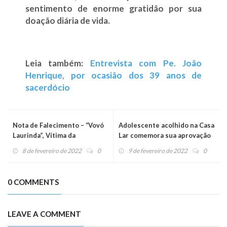
sentimento de enorme gratidão por sua
doação diária de vida.
Leia também:
Entrevista com Pe. João
Henrique, por ocasião dos 39 anos de
sacerdócio
Nota de Falecimento – “Vovó
Adolescente acolhido na Casa
Laurinda”, Vítima da
Lar comemora sua aprovação
Misericórdia em Moçambique
na ETEC
8 de fevereiro de 2022
0
9 de fevereiro de 2022
0
0 COMMENTS
LEAVE A COMMENT