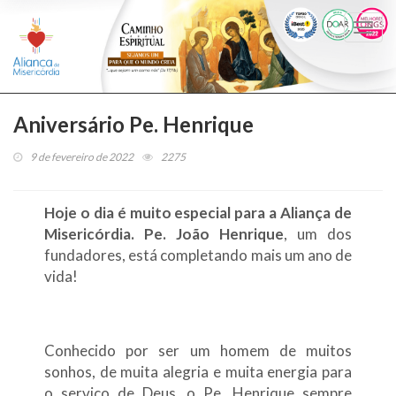
Togg
navi
Aniversário Pe. Henrique
9 de fevereiro de 2022
2275
Hoje o dia é muito especial para a Aliança de
Misericórdia. Pe. João Henrique
, um dos
fundadores, está completando mais um ano de
vida!
Conhecido por ser um homem de muitos
sonhos, de muita alegria e muita energia para
o serviço de Deus, o Pe. Henrique sempre