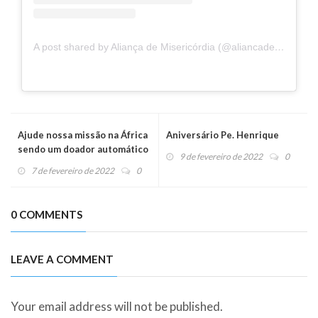
A post shared by Aliança de Misericórdia (@aliancademisericordia)
Ajude nossa missão na África
Aniversário Pe. Henrique
sendo um doador automático
9 de fevereiro de 2022
0
de Cupons Fiscais
7 de fevereiro de 2022
0
0 COMMENTS
LEAVE A COMMENT
Your email address will not be published.