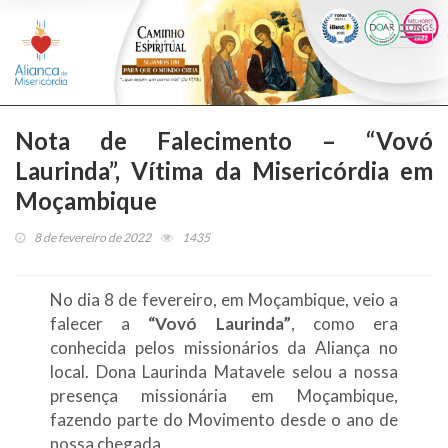
Togg
navi
Nota de Falecimento – “Vovó
Laurinda”, Vítima da Misericórdia em
Moçambique
8 de fevereiro de 2022
1435
No dia 8 de fevereiro, em Moçambique, veio a
falecer a
“Vovó Laurinda”
, como era
conhecida pelos missionários da Aliança no
local. Dona Laurinda Matavele selou a nossa
presença missionária em Moçambique,
fazendo parte do Movimento desde o ano de
nossa chegada.