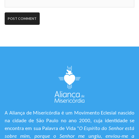
A Aliança de Misericórdia é um Movimento Eclesial nascido
na cidade de São Paulo no ano 2000, cuja identidade se
encontra em sua Palavra de Vida "
O Espírito do Senhor está
sobre mim, porque o Senhor me ungiu, enviou-me a