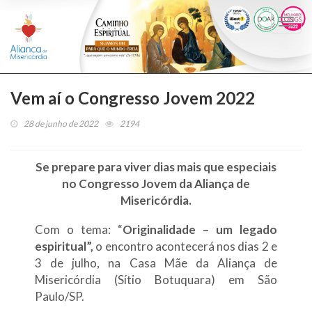
Togg
navi
Vem aí o Congresso Jovem 2022
28 de junho de 2022
2194
Se prepare para viver dias mais que especiais
no Congresso Jovem da Aliança de
Misericórdia.
Com o tema: “
Originalidade – um legado
espiritual”,
o encontro acontecerá nos dias 2 e
3 de julho, na Casa Mãe da Aliança de
Misericórdia (Sítio Botuquara) em São
Paulo/SP.