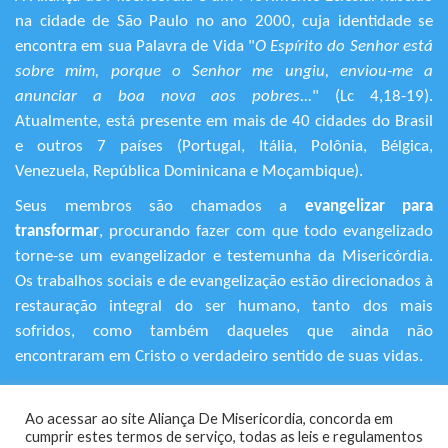
na cidade de São Paulo no ano 2000, cuja identidade se
encontra em sua Palavra de Vida "
O Espírito do Senhor está
sobre mim, porque o Senhor me ungiu, enviou-me a
anunciar a boa nova aos pobres...
" (Lc 4,18-19).
Atualmente, está presente em mais de 40 cidades do Brasil
e outros 7 países (Portugal, Itália, Polônia, Bélgica,
Venezuela, República Dominicana e Moçambique).
Seus membros são chamados a
evangelizar para
transformar
, procurando fazer com que todo evangelizado
torne-se um evangelizador e testemunha da Misericórdia.
Os trabalhos sociais e de evangelização estão direcionados à
restauração integral do ser humano, tanto dos mais
sofridos, como também daqueles que ainda não
encontraram em Cristo o verdadeiro sentido de suas vidas.
+55 (11) 3120-9191
Ao acessar ao site Aliança De Misericordia, concorda em
Rua Avanhandava, 616 – Bela Vista
cumprir estes termos de serviço, todas as leis e regulamentos