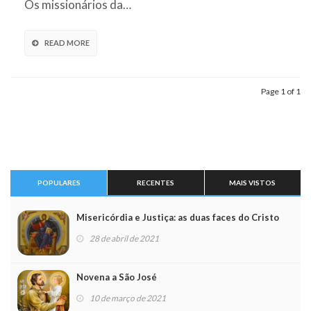
Os missionários da…
READ MORE
Page 1 of 1
POPULARES
RECENTES
MAIS VISTOS
Misericórdia e Justiça: as duas faces do Cristo
28 de abril de 2021
Novena a São José
10 de março de 2021