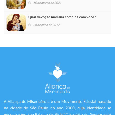
10 de março de 2021
Qual devoção mariana combina com você?
28 de julho de 2017
A Aliança de Misericórdia é um Movimento Eclesial nascido
na cidade de São Paulo no ano 2000, cuja identidade se
encontra em sua Palavra de Vida "
O Espírito do Senhor está