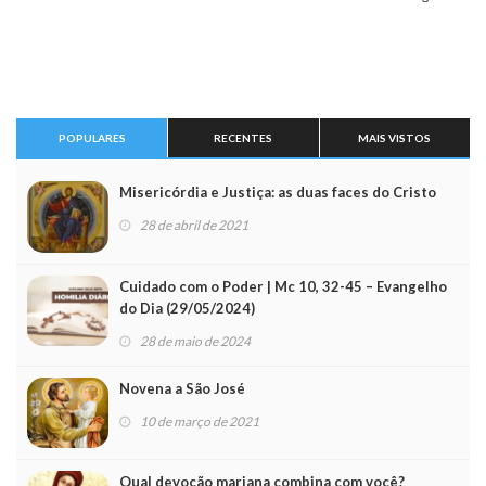
POPULARES
RECENTES
MAIS VISTOS
Misericórdia e Justiça: as duas faces do Cristo
28 de abril de 2021
Cuidado com o Poder | Mc 10, 32-45 – Evangelho
do Dia (29/05/2024)
28 de maio de 2024
Novena a São José
10 de março de 2021
Qual devoção mariana combina com você?