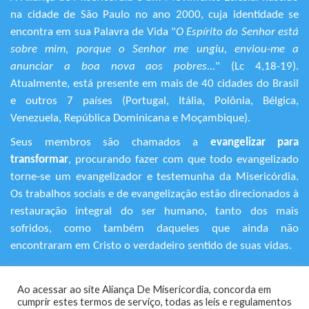
na cidade de São Paulo no ano 2000, cuja identidade se
encontra em sua Palavra de Vida "
O Espírito do Senhor está
sobre mim, porque o Senhor me ungiu, enviou-me a
anunciar a boa nova aos pobres...
" (Lc 4,18-19).
Atualmente, está presente em mais de 40 cidades do Brasil
e outros 7 países (Portugal, Itália, Polônia, Bélgica,
Venezuela, República Dominicana e Moçambique).
Seus membros são chamados a
evangelizar para
transformar
, procurando fazer com que todo evangelizado
torne-se um evangelizador e testemunha da Misericórdia.
Os trabalhos sociais e de evangelização estão direcionados à
restauração integral do ser humano, tanto dos mais
sofridos, como também daqueles que ainda não
encontraram em Cristo o verdadeiro sentido de suas vidas.
+55 (11) 3120-9191
Ao acessar ao site Aliança De Misericordia, concorda em
Rua Avanhandava, 616 – Bela Vista
cumprir estes termos de serviço, todas as leis e regulamentos