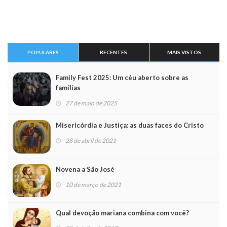
POPULARES
RECENTES
MAIS VISTOS
Family Fest 2025: Um céu aberto sobre as
famílias
27 de maio de 2025
Misericórdia e Justiça: as duas faces do Cristo
28 de abril de 2021
Novena a São José
10 de março de 2021
Qual devoção mariana combina com você?