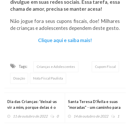
divulgue em suas redes sociais. Essa tarefa, essa
chama de amor, precisa se manter acesa!
Não jogue fora seus cupons fiscais, doe! Milhares
de crianças e adolescentes dependem deste gesto.
Clique aqui e saiba mais!
Tags:
Crianças e Adolescentes
Cupom Fiscal
Doação
Nota Fiscal Paulista
Dia das Crianças: “deixai-as
Santa Teresa D'Ávila e suas
vir a mim, porque delas é o
“moradas” - um caminho para
Reino dos Céus”
a santidade
11 de outubro de 2022
0
14 de outubro de 2022
1