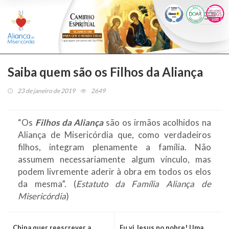
Togg
navi
Saiba quem são os Filhos da Aliança
23 de janeiro de 2019
2649
“Os
Filhos da Aliança
são os irmãos acolhidos na
Aliança de Misericórdia que, como verdadeiros
filhos, integram plenamente a família. Não
assumem necessariamente algum vínculo, mas
podem livremente aderir à obra em todos os elos
da mesma”. (
Estatuto da Família Aliança de
Misericórdia
)
China quer reescrever a
Eu vi Jesus no pobre! Uma