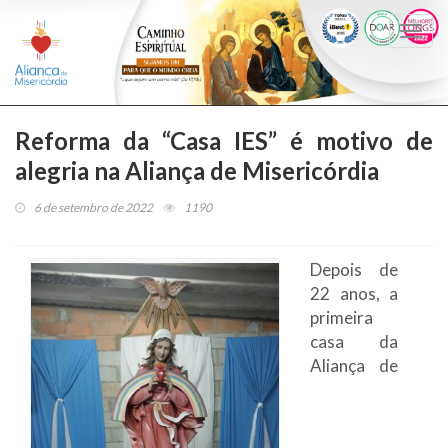
Togg
navi
Reforma da “Casa IES” é motivo de
alegria na Aliança de Misericórdia
6 de setembro de 2022
1190
Depois de
22 anos, a
primeira
casa da
Aliança de