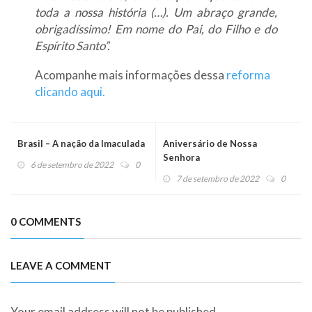
toda a nossa história (…). Um abraço grande,
obrigadíssimo! Em nome do Pai, do Filho e do
Espírito Santo”.
Acompanhe mais informações dessa
reforma
clicando aqui.
Brasil – A nação da Imaculada
Aniversário de Nossa
Senhora
6 de setembro de 2022
0
7 de setembro de 2022
0
0 COMMENTS
LEAVE A COMMENT
Your email address will not be published.