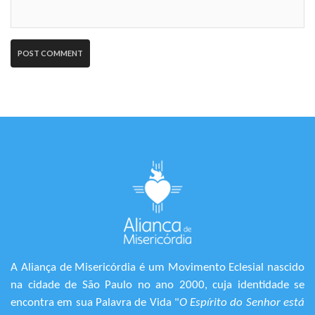
A Aliança de Misericórdia é um Movimento Eclesial nascido
na cidade de São Paulo no ano 2000, cuja identidade se
encontra em sua Palavra de Vida "
O Espírito do Senhor está