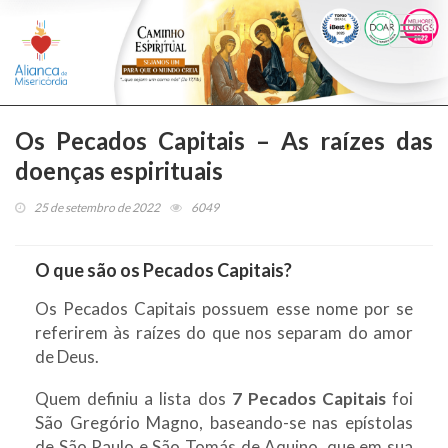
Togg
navi
Os Pecados Capitais – As raízes das
doenças espirituais
25 de setembro de 2022
6049
O que são os Pecados Capitais?
Os Pecados Capitais possuem esse nome por se
referirem às raízes do que nos separam do amor
de Deus.
Quem definiu a lista dos
7 Pecados Capitais
foi
São Gregório Magno, baseando-se nas epístolas
de São Paulo e São Tomás de Aquino, que em sua