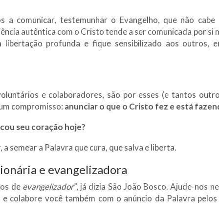
dos a comunicar, testemunhar o Evangelho, que não cab
ência autêntica com o Cristo tende a ser comunicada por si 
libertação profunda e fique sensibilizado aos outros, 
 voluntários e colaboradores, são por esses (e tantos outr
a um compromisso:
anunciar o que o Cristo fez e está fazen
ocou seu coração hoje?
 semear a Palavra que cura, que salva e liberta.
ionária e evangelizadora
tos de
evangelizador
”, já dizia São João Bosco. Ajude-nos n
 e colabore você também com o anúncio da Palavra pelos 