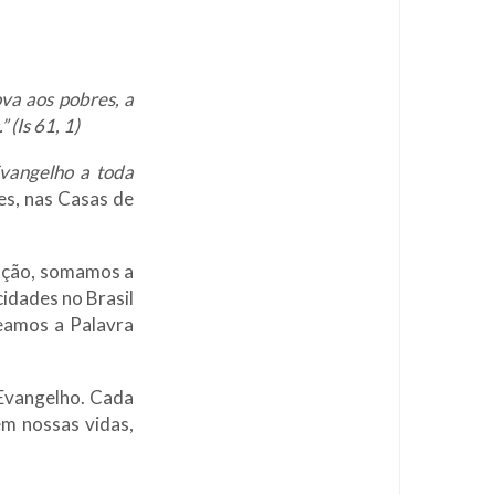
va aos pobres, a
 (Is 61, 1)
Evangelho a toda
es, nas Casas de
dação, somamos a
idades no Brasil
eamos a Palavra
 Evangelho. Cada
em nossas vidas,