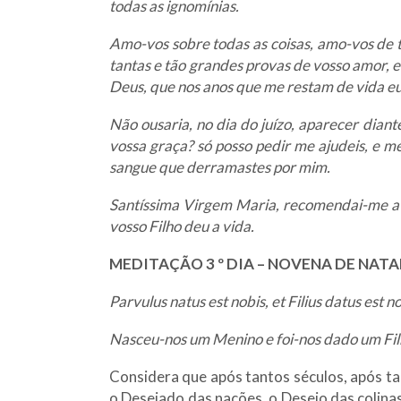
todas as ignomínias.
Amo-vos sobre todas as coisas, amo-vos de
tantas e tão grandes provas de vosso amor, e
Deus, que nos anos que me restam de vida e
Não ousaria, no dia do juízo, aparecer dia
vossa graça? só posso pedir me ajudeis, e m
sangue que derramastes por mim.
Santíssima Virgem Maria, recomendai-me a v
vosso Filho deu a vida.
MEDITAÇÃO 3 º DIA – NOVENA DE NATA
Parvulus natus est nobis, et Filius datus est no
Nasceu-nos um Menino e foi-nos dado um Filho
Considera que após tantos séculos, após tan
o Desejado das nações, o Desejo das colina