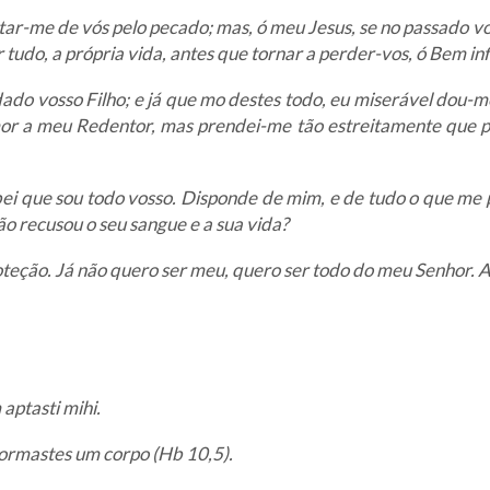
tar-me de vós pelo pecado; mas, ó meu Jesus, se no passado 
 tudo, a própria vida, antes que tornar a perder-vos, ó Bem in
ado vosso Filho; e já que mo destes todo, eu miserável dou-me
or a meu Redentor, mas prendei-me tão estreitamente que 
abei que sou todo vosso. Disponde de mim, e de tudo o que me
o recusou o seu sangue e a sua vida?
eção. Já não quero ser meu, quero ser todo do meu Senhor. A 
aptasti mihi.
ormastes um corpo (Hb 10,5).