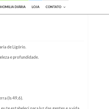
HOMILIA DIÁRIA
LOJA
CONTATO
ria de Ligório.
eleza e profundidade.
rra (Is 49,6).
u te estabeleci para luz das gentes e a vida