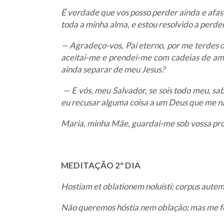
É verdade que vos posso perder ainda e afas
toda a minha alma, e estou resolvido a perder
— Agradeço-vos, Pai eterno, por me terdes d
aceitai-me e prendei-me com cadeias de am
ainda separar de meu Jesus?
— E vós, meu Salvador, se sois todo meu, s
eu recusar alguma coisa a um Deus que me nã
Maria, minha Mãe, guardai-me sob vossa prot
MEDITAÇÃO 2º DIA
Hostiam et oblationem noluisti; corpus autem 
Não queremos hóstia nem oblação; mas me f