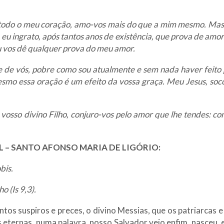
 todo o meu coração, amo-vos mais do que a mim mesmo. Mas 
 eu ingrato, após tantos anos de existência, que prova de amor
u vos dê qualquer prova do meu amor.
nte de vós, pobre como sou atualmente e sem nada haver feito
esmo essa oração é um efeito da vossa graça. Meu Jesus, soc
osso divino Filho, conjuro-vos pelo amor que lhe tendes: con
L – SANTO AFONSO MARIA DE LIGÓRIO:
bis.
 (Is 9,3).
tos suspiros e preces, o divino Messias, que os patriarcas e 
s eternas, numa palavra, nosso Salvador veio enfim, nasceu,