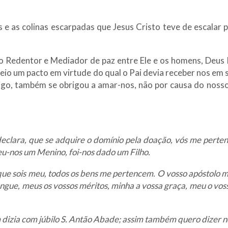
 e as colinas escarpadas que Jesus Cristo teve de escalar p
.
 Redentor e Mediador de paz entre Ele e os homens, Deus 
rveio um pacto em virtude do qual o Pai devia receber nos em 
, digo, também se obrigou a amar-nos, não por causa do noss
declara, que se adquire o domínio pela doação, vós me perten
u-nos um Menino, foi-nos dado um Filho.
Já que sois meu, todos os bens me pertencem. O vosso apóstol
sangue, meus os vossos méritos, minha a vossa graça, meu o vo
dizia com júbilo S. Antão Abade; assim também quero dizer no