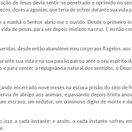
ação de Jesus devia sentir-se penetrado e oprimido no sei
ezos, dores a agonias, que teria de sofrer durante sua vida 
de a manhã o Senhor abriu-me o ouvido. Desde o primeiro i
vida de penas, para ser depois imolado na cruz. E eu não 
ueridas, desde então abandonei meu corpo aos flagelos, aos 
urante sua vida e na sua paixão pairou ante o seu espírito d
io e para vencer a repugnância natural dos sentidos, ó Deu
icando encerrado nove meses na escura prisão do seio de M
ervia de abrigo aos animais, e passando depois trinta anos 
um escravo, um sedutor, um criminoso digno de morte e da
isso a cada instante; e assim, a cada instante sofreu 
e.