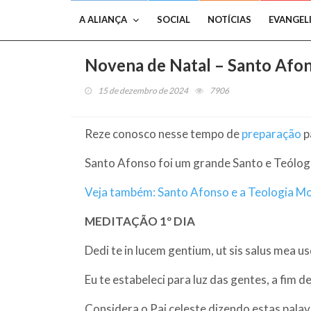
A ALIANÇA
SOCIAL
NOTÍCIAS
EVANGEL
Novena de Natal – Santo Afon
15 de dezembro de 2024
7906
Reze conosco nesse tempo de
preparação
p
Santo Afonso foi um grande Santo e Teólogo
Veja também: Santo Afonso e a Teologia Mo
MEDITAÇÃO 1º DIA
Dedi te in lucem gentium, ut sis salus mea 
Eu te estabeleci para luz das gentes, a fim d
Considera o Pai celeste dizendo estas palav