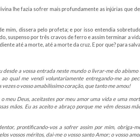
vina lhe fazia sofrer mais profundamente as injúrias que dev
de mim, dissera pelo profeta; e por isso entendia sobretu
do, suspenso por três cravos de ferro e assim terminar a vi
ente até a morte, até a morte da cruz. E por que? para salva
u desde a vossa entrada neste mundo o livrar-me do abismo
 ao qual me vendi voluntariamente entregando-me ao peca
tas vezes o vosso amabilíssimo coração, que tanto me amou!
is o meu Deus, aceitastes por meu amor uma vida e uma mort
ssas mãos. Eu as aceito e abraço porque me vêm dessas mã
tor, prontificando-vos a sofrer assim por mim, obriga-me
pelos vossos méritos, dai-me o vosso santo Amor; o vosso am