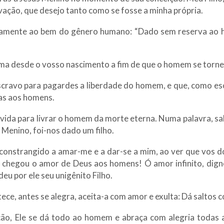
lvação, que desejo tanto como se fosse a minha própria.
teiramente ao bem do gênero humano: “Dado sem reserva ao
ma desde o vosso nascimento a fim de que o homem se torne
cravo para pagardes a liberdade do homem, e que, como escra
das aos homens.
 vida para livrar o homem da morte eterna. Numa palavra, s
 Menino, foi-nos dado um filho.
constrangido a amar-me e a dar-se a mim, ao ver que vos do
de chegou o amor de Deus aos homens! Ó amor infinito, di
u por ele seu unigênito Filho.
ece, antes se alegra, aceita-a com amor e exulta: Dá saltos
ção, Ele se dá todo ao homem e abraça com alegria todas 