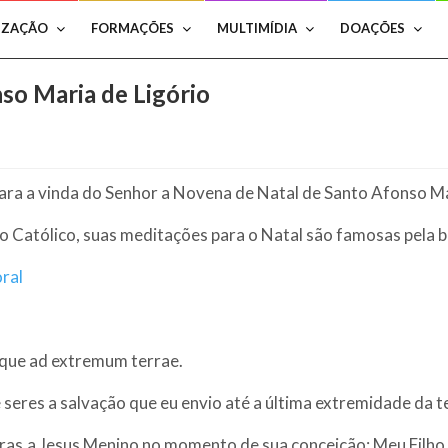
IZAÇÃO
FORMAÇÕES
MULTIMÍDIA
DOAÇÕES
so Maria de Ligório
ara a vinda do Senhor a Novena de Natal de Santo Afonso Ma
 Católico, suas meditações para o Natal são famosas pela b
ral
usque ad extremum terrae.
e seres a salvação que eu envio até a última extremidade da te
ras a Jesus Menino no momento de sua conceição: Meu Filho, e