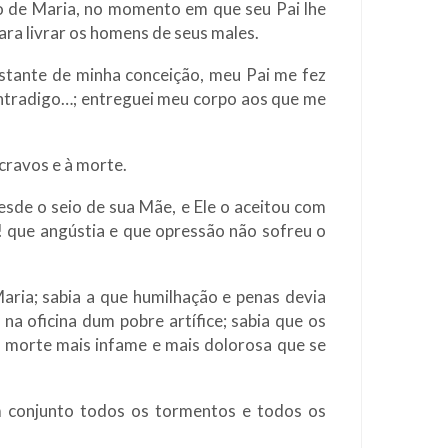
o de Maria, no momento em que seu Pai lhe
para livrar os homens de seus males.
nstante de minha conceição, meu Pai me fez
contradigo…; entreguei meu corpo aos que me
cravos e à morte.
esde o seio de sua Mãe, e Ele o aceitou com
s! que angústia e que opressão não sofreu o
aria; sabia a que humilhação e penas devia
na oficina dum pobre artífice; sabia que os
 morte mais infame e mais dolorosa que se
em conjunto todos os tormentos e todos os