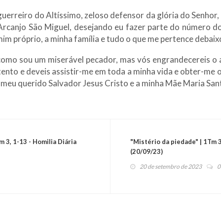
uerreiro do Altíssimo, zeloso defensor da glória do Senhor, 
 Arcanjo São Miguel, desejando eu fazer parte do número do
im próprio, a minha família e tudo o que me pertence debai
como sou um miserável pecador, mas vós engrandecereis o 
tento e deveis assistir-me em toda a minha vida e obter-me
 meu querido Salvador Jesus Cristo e a minha Mãe Maria San
 3, 1-13 - Homilia Diária
"Mistério da piedade" | 1Tm 3
(20/09/23)
20 de setembro de 2023
0