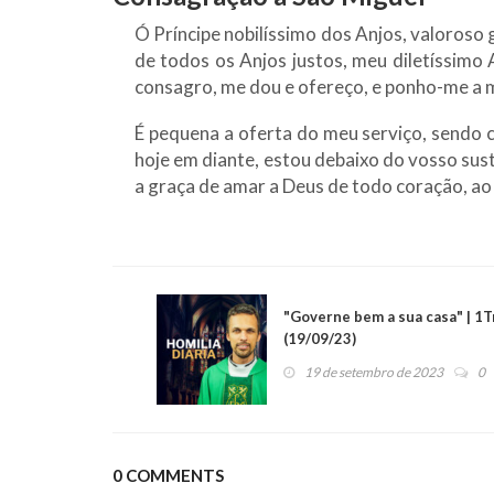
Ó Príncipe nobilíssimo dos Anjos, valoroso g
de todos os Anjos justos, meu diletíssimo
consagro, me dou e ofereço, e ponho-me a m
É pequena a oferta do meu serviço, sendo 
hoje em diante, estou debaixo do vosso sus
a graça de amar a Deus de todo coração, ao
"Governe bem a sua casa" | 1Tm
(19/09/23)
19 de setembro de 2023
0
0 COMMENTS