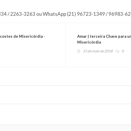
7334 / 2263-3263 ou WhatsApp (21) 96723-1349 / 96983-6
ostes de Misericórdia -
Amar | terceira Chave para 
Misericórdia
15 de maio de 2018
0