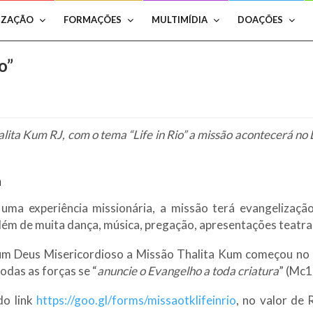
IZAÇÃO
FORMAÇÕES
MULTIMÍDIA
DOAÇÕES
o”
lita Kum RJ, com o tema “Life in Rio” a missão acontecerá no 
a
uma experiência missionária, a missão terá evangelizaçã
além de muita dança, música, pregação, apresentações teatra
um Deus Misericordioso a Missão Thalita Kum começou no
odas as forças se “
anuncie o Evangelho a toda criatura
” (Mc1
do link
https://goo.gl/forms/missaotklifeinrio
, no valor de 