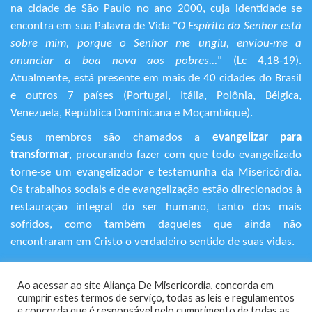
na cidade de São Paulo no ano 2000, cuja identidade se
encontra em sua Palavra de Vida "
O Espírito do Senhor está
sobre mim, porque o Senhor me ungiu, enviou-me a
anunciar a boa nova aos pobres...
" (Lc 4,18-19).
Atualmente, está presente em mais de 40 cidades do Brasil
e outros 7 países (Portugal, Itália, Polônia, Bélgica,
Venezuela, República Dominicana e Moçambique).
Seus membros são chamados a
evangelizar para
transformar
, procurando fazer com que todo evangelizado
torne-se um evangelizador e testemunha da Misericórdia.
Os trabalhos sociais e de evangelização estão direcionados à
restauração integral do ser humano, tanto dos mais
sofridos, como também daqueles que ainda não
encontraram em Cristo o verdadeiro sentido de suas vidas.
+55 (11) 3120-9191
Ao acessar ao site Aliança De Misericordia, concorda em
Rua Avanhandava, 616 – Bela Vista
cumprir estes termos de serviço, todas as leis e regulamentos
São Paulo/SP - CEP 01306-000
​e concorda que é responsável pelo cumprimento de todas as