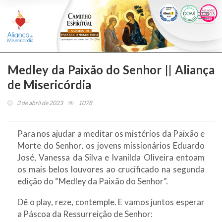
Togg
navi
Medley da Paixão do Senhor || Aliança
de Misericórdia
3 de abril de 2023
1078
Para nos ajudar a meditar os mistérios da Paixão e
Morte do Senhor, os jovens missionários Eduardo
José, Vanessa da Silva e Ivanilda Oliveira entoam
os mais belos louvores ao crucificado na segunda
edição do “Medley da Paixão do Senhor”.
Dê o play, reze, contemple. E vamos juntos esperar
a Páscoa da Ressurreição de Senhor: