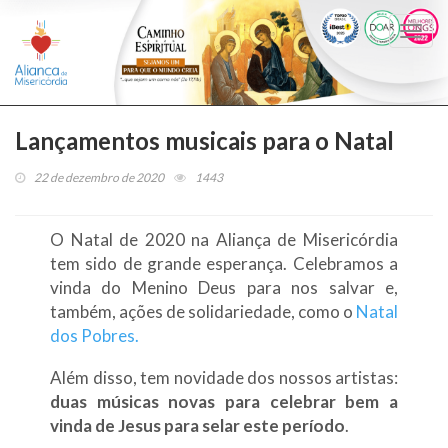
Togg
navi
Lançamentos musicais para o Natal
22 de dezembro de 2020
1443
O Natal de 2020 na Aliança de Misericórdia
tem sido de grande esperança. Celebramos a
vinda do Menino Deus para nos salvar e,
também, ações de solidariedade, como o
Natal
dos Pobres.
Além disso, tem novidade dos nossos artistas:
duas músicas novas para celebrar bem a
vinda de Jesus para selar este período
.