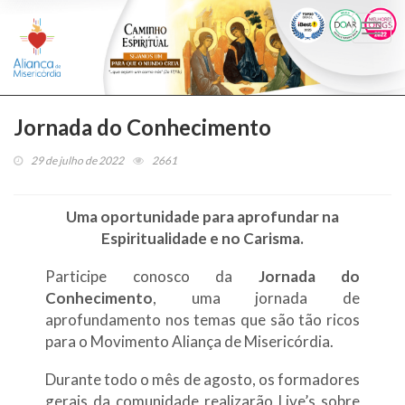
Togg
navi
Jornada do Conhecimento
29 de julho de 2022
2661
Uma oportunidade para aprofundar na
Espiritualidade e no Carisma.
Participe conosco da
Jornada do
Conhecimento
, uma jornada de
aprofundamento nos temas que são tão ricos
para o Movimento Aliança de Misericórdia.
Durante todo o mês de agosto, os formadores
gerais da comunidade realizarão Live’s sobre