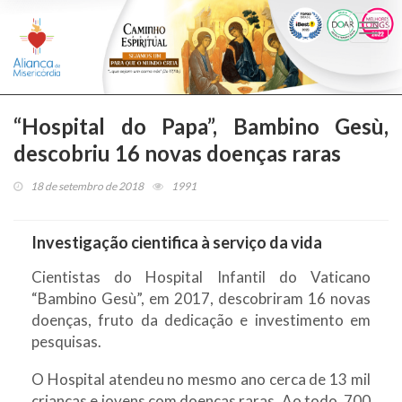
Togg
navi
“Hospital do Papa”, Bambino Gesù,
descobriu 16 novas doenças raras
18 de setembro de 2018
1991
Investigação cientifica à serviço da vida
Cientistas do Hospital Infantil do Vaticano
“Bambino Gesù”, em 2017, descobriram 16 novas
doenças, fruto da dedicação e investimento em
pesquisas.
O Hospital atendeu no mesmo ano cerca de 13 mil
crianças e jovens com doenças raras. Ao todo, 700