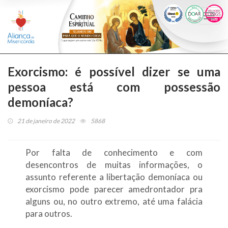
Togg
navi
Exorcismo: é possível dizer se uma
pessoa está com possessão
demoníaca?
21 de janeiro de 2022
5868
Por falta de conhecimento e com
desencontros de muitas informações, o
assunto referente a libertação demoníaca ou
exorcismo pode parecer amedrontador pra
alguns ou, no outro extremo, até uma falácia
para outros.