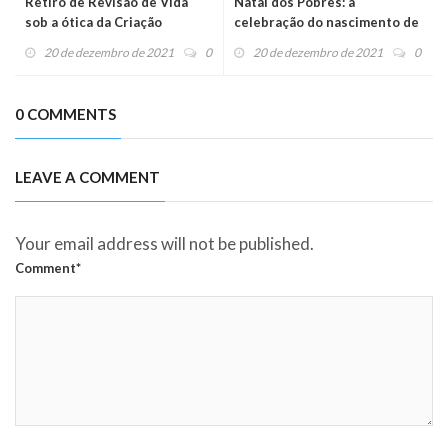
Retiro de Revisão de Vida
Natal dos Pobres: a
sob a ótica da Criação
celebração do nascimento de
Jesus, com os pequeninos do
20 de dezembro de 2021
0
20 de dezembro de 2021
0
Reino
0 COMMENTS
LEAVE A COMMENT
Your email address will not be published.
Comment*