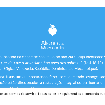
l nascido na cidade de São Paulo no ano 2000, cuja identidade 
, enviou-me a anunciar a boa nova aos pobres...
" (Lc 4,18-19)
ônia, Bélgica, Venezuela, República Dominicana e Moçambique).
ara transformar
, procurando fazer com que todo evangeliza
ização estão direcionados à restauração integral do ser human
 sentido de suas vidas.
estes termos de serviço, todas as leis e regulamentos ​e concorda que