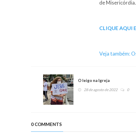
de Misericórdia.
CLIQUE AQUI 
Veja também: Os 
O leigo na Igreja
28 de agosto de 2022
0
0 COMMENTS