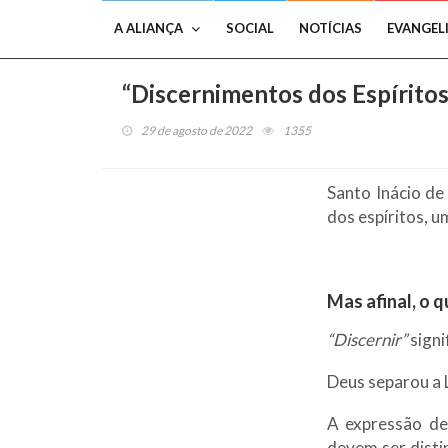
A ALIANÇA
SOCIAL
NOTÍCIAS
EVANGEL
“Discernimentos dos Espíritos
29 de agosto de 2022
1355
Santo Inácio de
dos espíritos, 
Mas afinal, o q
“Discernir”
signi
Deus separou a L
A expressão des
devem ser disti