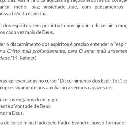
erança; medo; paz; ansiedade…que, com pensamentos 
ossa fé/vida espiritual.
 dos espíritos tem por intuito nos ajudar a discernir a moç
s cada vez mais de Deus.
r o discernimento dos espíritos é preciso entender o “espíri
r a Cristo mais profundamente, para O amar mais ardente
dade.”
(K. Rahner)
anas apresentadas no curso “Discernimento dos Espíritos”, c
 progressivamente nos auxiliarão a sermos capazes de:
encer os enganos do inimigo;
mente a Vontade de Deus;
mor a Deus.
ta do curso ministrado pelo Padre Evandro, nosso formador 