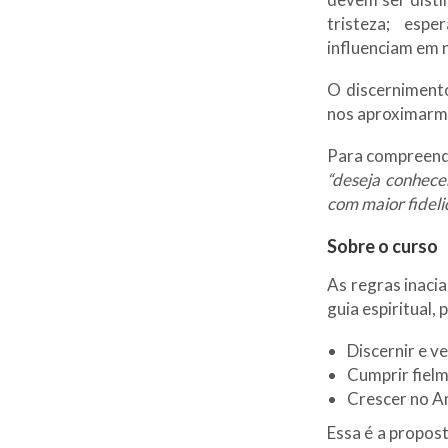
tristeza; esp
influenciam em n
O discernimento
nos aproximarmo
Para compreende
“deseja conhece
com maior fideli
Sobre o curso
As regras inaci
guia espiritual,
Discernir e v
Cumprir fiel
Crescer no A
Essa é a propos