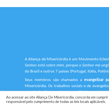
A Aliança de Misericórdia é um Movimento Eclesia
Senhor está sobre mim, porque o Senhor me ungiu
do Brasil e outros 7 países (Portugal, Itália, Pol
Seus membros são chamados a
evangelizar p
Misericórdia. Os trabalhos sociais e de evangel
que ainda não encontraram em Cristo o verdadeiro
Ao acessar ao site Aliança De Misericordia, concorda em cumprir 
responsável pelo cumprimento de todas as leis locais aplicáveis.
+55 (11) 3120-9191