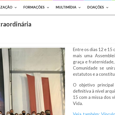
IZAÇÃO
FORMAÇÕES
MULTIMÍDIA
DOAÇÕES
traordinária
Entre os dias 12 e 15 
mais uma Assemblei
graça e fraternidade
Comunidade se unira
estatutos e a constit
O objetivo principa
definitiva à nível arq
15 com a missa dos v
Vida.
Veja também: Víncul