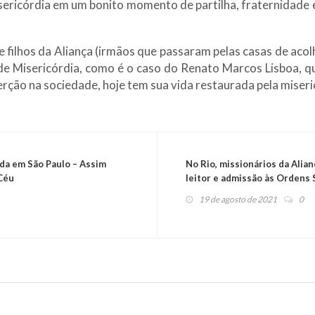
isericórdia em um bonito momento de partilha, fraternidade 
filhos da Aliança (irmãos que passaram pelas casas de acol
a de Misericórdia, como é o caso do Renato Marcos Lisboa,
erção na sociedade, hoje tem sua vida restaurada pela miseri
da em São Paulo – Assim
No Rio, missionários da Alia
 Céu
leitor e admissão às Ordens 
19 de agosto de 2021
0