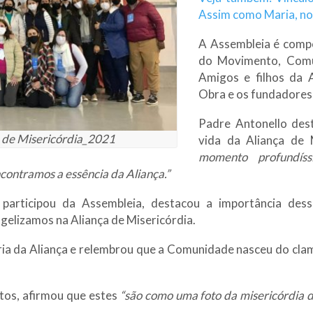
Assim como Maria, no
A Assembleia é compo
do Movimento, Comu
Amigos e filhos da 
Obra e os fundadores
Padre Antonello des
a de Misericórdia_2021
vida da Aliança de 
momento profundís
contramos a essência da Aliança.”
e participou da Assembleia, destacou a importância de
gelizamos na Aliança de Misericórdia.
ia da Aliança e relembrou que a Comunidade nasceu do clam
tos, afirmou que estes
“são como uma foto da misericórdia 