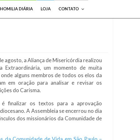
HOMILIA DIÁRIA
LOJA
CONTATO
de agosto, a Aliança de Misericórdia realizou
a Extraordinária, um momento de muita
, onde alguns membros de todos os elos da
m em oração para analisar e revisar os
uições do Carisma.
l é finalizar os textos para a aprovação
uidiocesano. A Assembleia se encerrou no dia
ínculos dos missionários da Comunidade de
os da Comunidade de Vida em São Paulo –