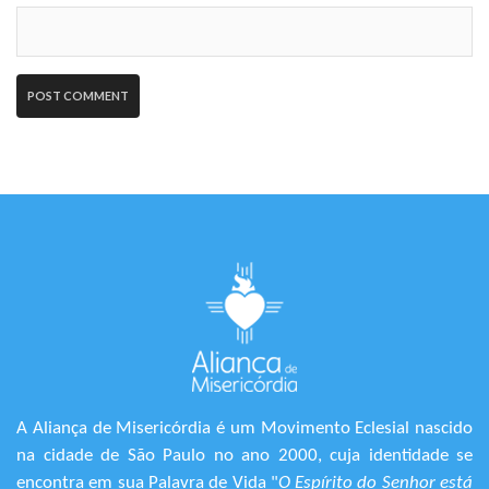
A Aliança de Misericórdia é um Movimento Eclesial nascido
na cidade de São Paulo no ano 2000, cuja identidade se
encontra em sua Palavra de Vida "
O Espírito do Senhor está