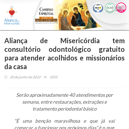
Togg
navi
Aliança de Misericórdia tem
consultório odontológico gratuito
para atender acolhidos e missionários
da casa
20 de junho de 2022
1055
Serão aproximadamente 40 atendimentos por
semana, entre restaurações, extrações e
tratamento periodontal básico
“É uma benção maravilhosa e que já vai
começar a funcionar nos próximos dias”
é o que