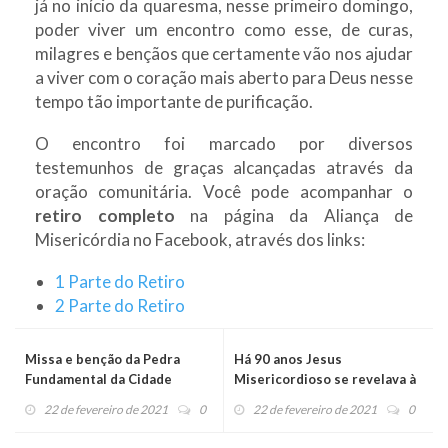
já no início da quaresma, nesse primeiro domingo,
poder viver um encontro como esse, de curas,
milagres e bençãos que certamente vão nos ajudar
a viver com o coração mais aberto para Deus nesse
tempo tão importante de purificação.
O encontro foi marcado por diversos
testemunhos de graças alcançadas através da
oração comunitária. Você pode acompanhar o
retiro completo
na página da Aliança de
Misericórdia no Facebook, através dos links:
1 Parte do Retiro
2 Parte do Retiro
Missa e benção da Pedra
Há 90 anos Jesus
Fundamental da Cidade
Misericordioso se revelava à
Rahamim
Santa Faustina
22 de fevereiro de 2021
0
22 de fevereiro de 2021
0