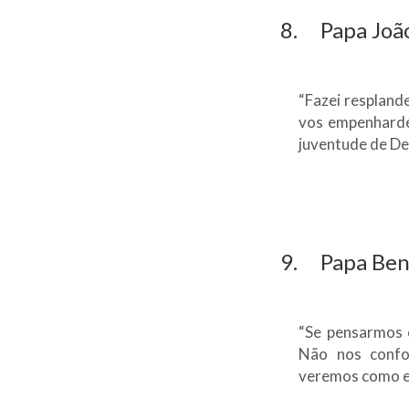
8. Papa João
“Fazei resplande
vos empenharde
juventude de De
9. Papa Bento
“Se pensarmos 
Não nos conf
veremos como e