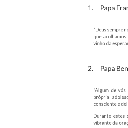
1. Papa Fran
“Deus sempre no
que acolhamos a
vinho da espera
2. Papa Ben
“Algum de vós p
própria adoles
consciente e de
Durante estes 
vibrante da ora