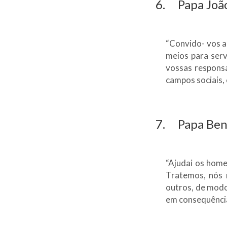
6. Papa João
“Convido- vos a 
meios para ser
vossas responsa
campos sociais, c
7. Papa Bent
“Ajudai os home
Tratemos, nós 
outros, de modo 
em consequência,