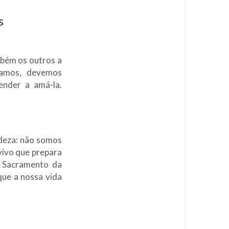
s
ambém os outros a
itamos, devemos
ender a amá-la.
ndeza: não somos
vivo que prepara
o Sacramento da
que a nossa vida