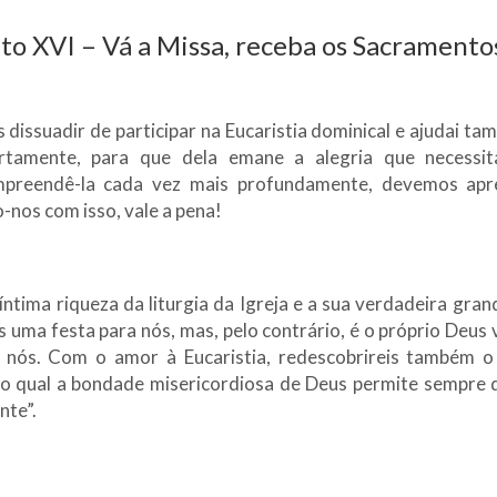
o XVI – Vá a Missa, receba os Sacramento
 dissuadir de participar na Eucaristia dominical e ajudai t
ertamente, para que dela emane a alegria que necess
preendê-la cada vez mais profundamente, devemos apr
os com isso, vale a pena!
ntima riqueza da liturgia da Igreja e a sua verdadeira gra
 uma festa para nós, mas, pelo contrário, é o próprio Deus 
 nós. Com o amor à Eucaristia, redescobrireis também 
no qual a bondade misericordiosa de Deus permite sempre 
te”.