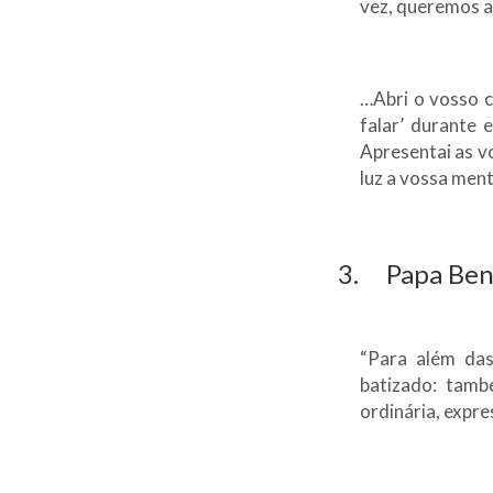
vez, queremos 
…Abri o vosso c
falar’ durante 
Apresentai as vo
luz a vossa ment
3. Papa Bent
“Para além das
batizado: tamb
ordinária, expre