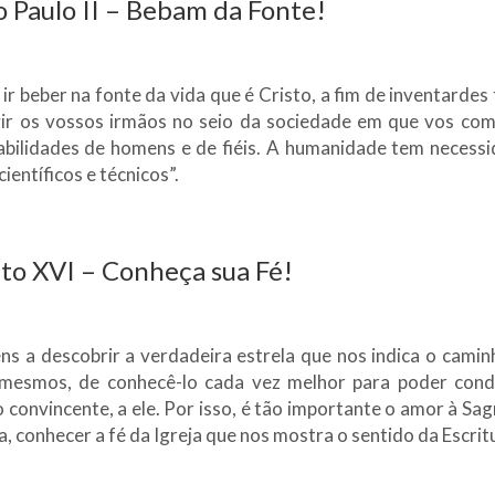
 Paulo II – Bebam da Fonte!
ir beber na fonte da vida que é Cristo, a fim de inventardes
vir os vossos irmãos no seio da sociedade em que vos com
bilidades de homens e de fiéis. A humanidade tem necess
ientíficos e técnicos”.
o XVI – Conheça sua Fé!
ns a descobrir a verdadeira estrela que nos indica o caminh
mesmos, de conhecê-lo cada vez melhor para poder con
convincente, a ele. Por isso, é tão importante o amor à Sag
 conhecer a fé da Igreja que nos mostra o sentido da Escritu