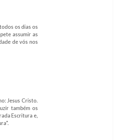
 todos os dias os
pete assumir as
idade de vós nos
o: Jesus Cristo.
duzir também os
rada Escritura e,
ra”.