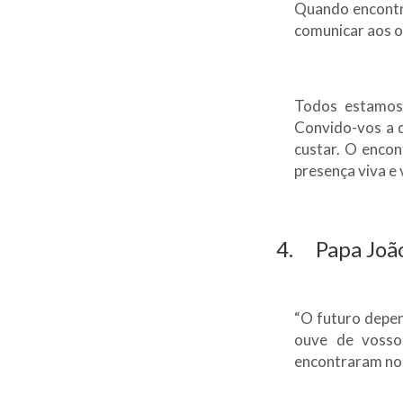
Quando encontr
comunicar aos ou
Todos estamos
Convido-vos a q
custar. O encon
presença viva e 
4. Papa João
“O futuro depen
ouve de vosso
encontraram no