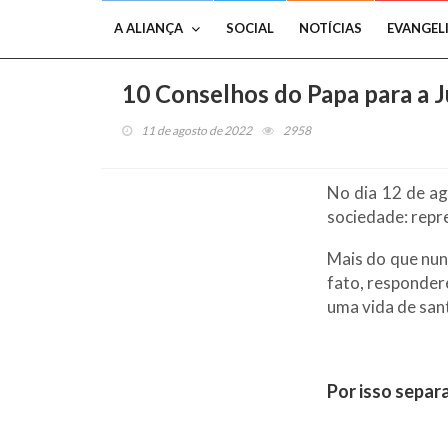
A ALIANÇA
SOCIAL
NOTÍCIAS
EVANGEL
10 Conselhos do Papa para a 
11 de agosto de 2022
2958
No dia 12 de ag
sociedade: repr
Mais do que nun
fato, responde
uma vida de sant
Por isso separ