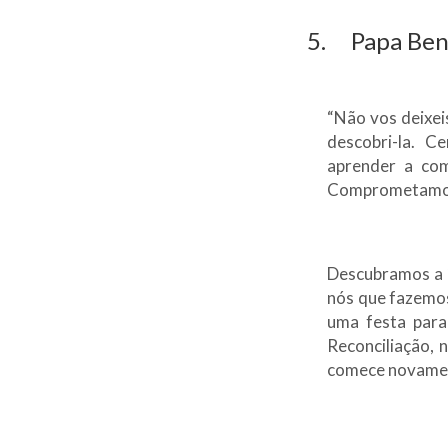
5. Papa Bent
“Não vos deixeis
descobri-la. C
aprender a com
Comprometamo-n
Descubramos a í
nós que fazemos
uma festa para
Reconciliação, 
comece novamen