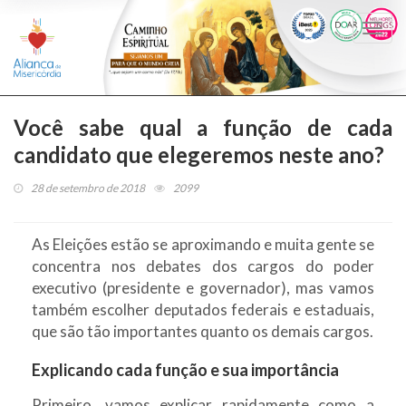
Togg
navi
Você sabe qual a função de cada
candidato que elegeremos neste ano?
28 de setembro de 2018
2099
As Eleições estão se aproximando e muita gente se
concentra nos debates dos cargos do poder
executivo (presidente e governador), mas vamos
também escolher deputados federais e estaduais,
que são tão importantes quanto os demais cargos.
Explicando cada função e sua importância
Primeiro, vamos explicar rapidamente como a