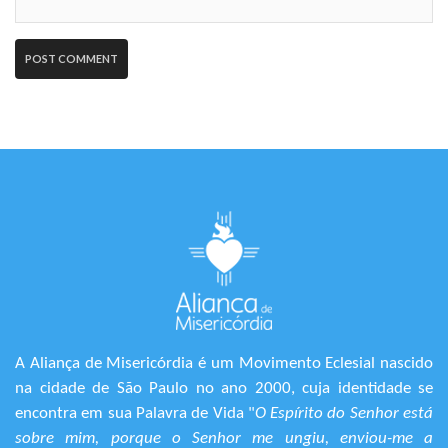
A Aliança de Misericórdia é um Movimento Eclesial nascido
na cidade de São Paulo no ano 2000, cuja identidade se
encontra em sua Palavra de Vida "
O Espírito do Senhor está
sobre mim, porque o Senhor me ungiu, enviou-me a