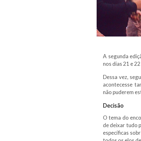
A segunda ediçã
nos dias 21 e 2
Dessa vez, segu
acontecesse ta
não puderem est
Decisão
O tema do encon
de deixar tudo 
específicas sob
todos os elos d