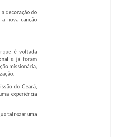
, a decoração do
o a nova canção
orque é voltada
onal e já foram
ação missionária,
ização.
issão do Ceará,
uma experiência
ue tal rezar uma