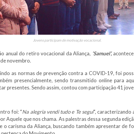
Jovens participam de motivação vocacional.
o anual do retiro vocacional da Aliança,
‘Samuel’,
acontece
2 de novembro.
indo as normas de prevenção contra a COVID-19, foi possí
mbém presencialmente, sendo transmitido online para aqu
ar presentes. Sendo assim, contou com participação 41 jove
tro foi: “
Na alegria vendi tudo e Te segui
”, caracterizando 
por Aquele que nos chama. As palestras dessa segunda ediçã
re o carisma da Aliança, buscando também apresentar de 
e pertença do Movimento.