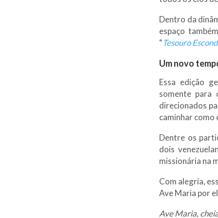
Dentro da dinâm
espaço também 
“
Tesouro Escond
Um novo temp
Essa edição ge
somente para o
direcionados par
caminhar como c
Dentre os part
dois venezuela
missionária na 
Com alegria, es
Ave Maria por e
Ave Maria, cheia