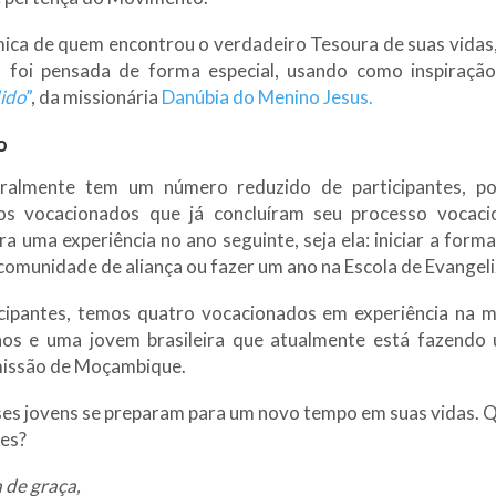
ica de quem encontrou o verdadeiro Tesoura de suas vidas
foi pensada de forma especial, usando como inspiraçã
ido
”
, da missionária
Danúbia do Menino Jesus.
o
ralmente tem um número reduzido de participantes, p
s vocacionados que já concluíram seu processo vocaci
a uma experiência no ano seguinte, seja ela: iniciar a form
omunidade de aliança ou fazer um ano na Escola de Evangel
icipantes, temos quatro vocacionados em experiência na m
nos e uma jovem brasileira que atualmente está fazendo 
missão de Moçambique.
ses jovens se preparam para um novo tempo em suas vidas. Q
les?
 de graça,