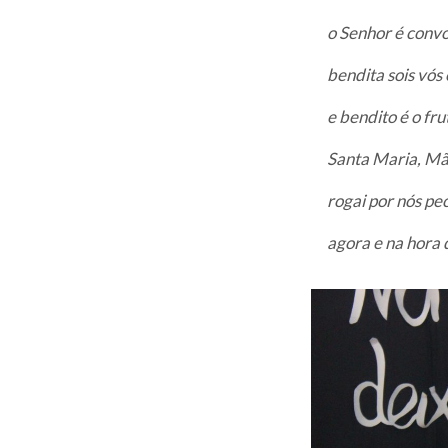
o Senhor é convo
bendita sois vós
e bendito é o fru
Santa Maria, Mã
rogai por nós pe
agora e na hora