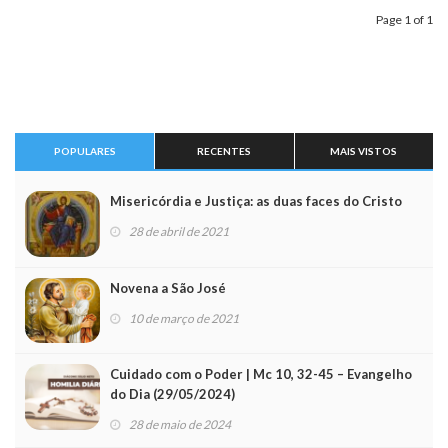
Page 1 of 1
POPULARES
RECENTES
MAIS VISTOS
Misericórdia e Justiça: as duas faces do Cristo
28 de abril de 2021
Novena a São José
10 de março de 2021
Cuidado com o Poder | Mc 10, 32-45 – Evangelho
do Dia (29/05/2024)
28 de maio de 2024