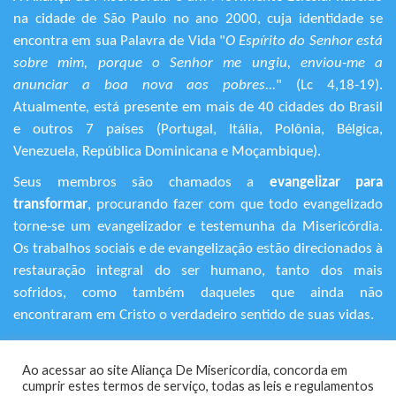
na cidade de São Paulo no ano 2000, cuja identidade se
encontra em sua Palavra de Vida "
O Espírito do Senhor está
sobre mim, porque o Senhor me ungiu, enviou-me a
anunciar a boa nova aos pobres...
" (Lc 4,18-19).
Atualmente, está presente em mais de 40 cidades do Brasil
e outros 7 países (Portugal, Itália, Polônia, Bélgica,
Venezuela, República Dominicana e Moçambique).
Seus membros são chamados a
evangelizar para
transformar
, procurando fazer com que todo evangelizado
torne-se um evangelizador e testemunha da Misericórdia.
Os trabalhos sociais e de evangelização estão direcionados à
restauração integral do ser humano, tanto dos mais
sofridos, como também daqueles que ainda não
encontraram em Cristo o verdadeiro sentido de suas vidas.
+55 (11) 3120-9191
Ao acessar ao site Aliança De Misericordia, concorda em
Rua Avanhandava, 616 – Bela Vista
cumprir estes termos de serviço, todas as leis e regulamentos