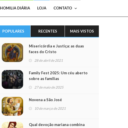
HOMILIA DIÁRIA
LOJA
CONTATO
POPULARES
RECENTES
MAIS VISTOS
Misericórdia e Justiça: as duas
faces do Cristo
28 de abril de 2021
Family Fest 2025: Um céu aberto
sobre as famílias
27 de maio de 2025
Novena a São José
10 de março de 2021
Qual devoção mariana combina