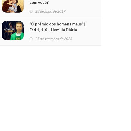
com você?
28 de julho de 2017
“O prêmio dos homens maus” |
Esd 1, 1-6 – Homilia Diária
(25/09/23)
25 de setembro de 2023