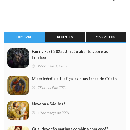
POPULARES
RECENTES
MAIS VISTOS
Family Fest 2025: Um céu aberto sobre as
famílias
27 de maio de 2025
Misericórdia e Justiça: as duas faces do Cristo
28 de abril de 2021
Novena a São José
10 de março de 2021
Qual devoção mariana combina com você?