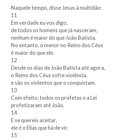
Naquele tempo, disse Jesus à multidão:
11
Em verdade eu vos digo,
de todos os homens que já nasceram,
nenhum é maior do que João Batista.
No entanto, o menor no Reino dos Céus
é maior do que ele.
12
Desde os dias de João Batista até agora,
o Reino dos Céus sofre violência,
e são os violentos que o conquistam.
13
Com efeito, todos os profetas e a Lei
profetizaram até João.
14
E se quereis aceitar,
ele é o Elias que há de vir.
15