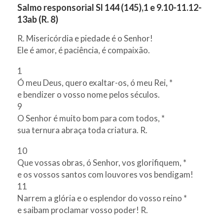
Salmo responsorial Sl 144 (145),1 e 9.10-11.12-
13ab (R. 8)
R. Misericórdia e piedade é o Senhor!
Ele é amor, é paciência, é compaixão.
1
Ó meu Deus, quero exaltar-os, ó meu Rei, *
e bendizer o vosso nome pelos séculos.
9
O Senhor é muito bom para com todos, *
sua ternura abraça toda criatura. R.
10
Que vossas obras, ó Senhor, vos glorifiquem, *
e os vossos santos com louvores vos bendigam!
11
Narrem a glória e o esplendor do vosso reino *
e saibam proclamar vosso poder! R.