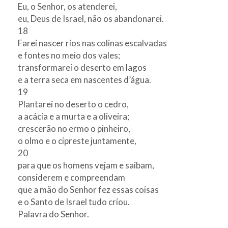
Eu, o Senhor, os atenderei,
eu, Deus de Israel, não os abandonarei.
18
Farei nascer rios nas colinas escalvadas
e fontes no meio dos vales;
transformarei o deserto em lagos
e a terra seca em nascentes d’água.
19
Plantarei no deserto o cedro,
a acácia e a murta e a oliveira;
crescerão no ermo o pinheiro,
o olmo e o cipreste juntamente,
20
para que os homens vejam e saibam,
considerem e compreendam
que a mão do Senhor fez essas coisas
e o Santo de Israel tudo criou.
Palavra do Senhor.