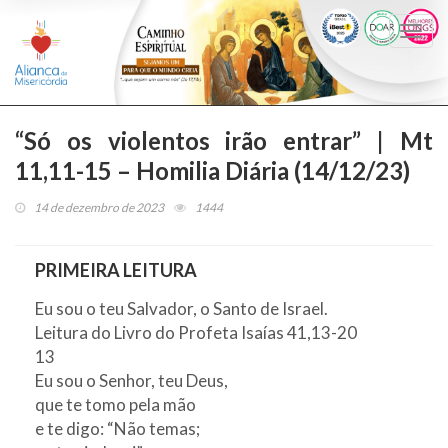
Togg
navi
“Só os violentos irão entrar” | Mt
11,11-15 – Homilia Diária (14/12/23)
14 de dezembro de 2023
1444
PRIMEIRA LEITURA
Eu sou o teu Salvador, o Santo de Israel.
Leitura do Livro do Profeta Isaías 41,13-20
13
Eu sou o Senhor, teu Deus,
que te tomo pela mão
e te digo: “Não temas;