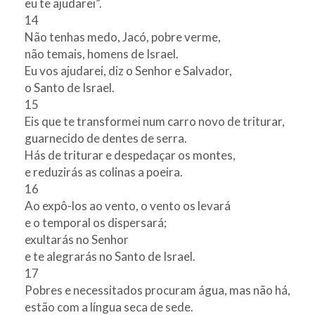
eu te ajudarei”.
14
Não tenhas medo, Jacó, pobre verme,
não temais, homens de Israel.
Eu vos ajudarei, diz o Senhor e Salvador,
o Santo de Israel.
15
Eis que te transformei num carro novo de triturar,
guarnecido de dentes de serra.
Hás de triturar e despedaçar os montes,
e reduzirás as colinas a poeira.
16
Ao expô-los ao vento, o vento os levará
e o temporal os dispersará;
exultarás no Senhor
e te alegrarás no Santo de Israel.
17
Pobres e necessitados procuram água, mas não há,
estão com a língua seca de sede.