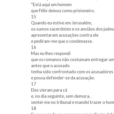
“Está aqui um homem
que Félix deixou como prisioneiro.
15
Quando eu estive em Jerusalém,
os sumos sacerdotes e os anciãos dos jude
apresentaram acusações contra ele
e pediram-me que o condenasse.
16
Mas eu lhes respondi
que os romanos não costumam entregar 
antes que o acusado
tenha sido confrontado com os acusadores
e possa defender-se da acusação.
17
Eles vieram para cá
e, no dia seguinte, sem demora,
sentei-me no tribunal e mandei trazer o ho
18