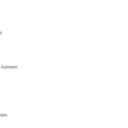
us
um homem
mem.