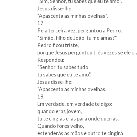
“Sim, Senhor, tu sabes que eu te amo”.
Jesus disse-lhe:
“Apascenta as minhas ovelhas”.
17
Pela terceira vez, perguntou a Pedro:
“Simão, filho de João, tu me amas?”
Pedro ficou triste,
porque Jesus perguntou três vezes se ele o
Respondeu:
“Senhor, tu sabes tudo;
tu sabes que eu te amo”.
Jesus disse-lhe:
“Apascenta as minhas ovelhas.
18
Em verdade, em verdade te digo:
quando eras jovem,
tu te cingias e ias para onde querias.
Quando fores velho,
estenderás as mãos e outro te cingirá