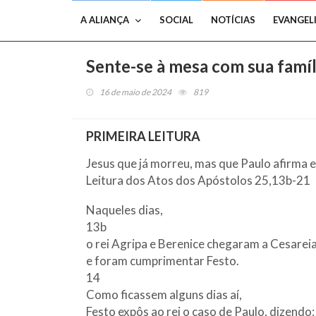
A ALIANÇA
SOCIAL
NOTÍCIAS
EVANGEL
Sente-se à mesa com sua famíl
16 de maio de 2024
819
PRIMEIRA LEITURA
Jesus que já morreu, mas que Paulo afirma e
Leitura dos Atos dos Apóstolos 25,13b-21
Naqueles dias,
13b
o rei Agripa e Berenice chegaram a Cesarei
e foram cumprimentar Festo.
14
Como ficassem alguns dias aí,
Festo expôs ao rei o caso de Paulo, dizendo: