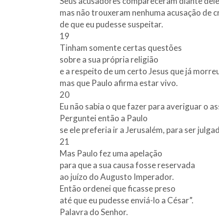
Seus acusadores compareceram diante dele
mas não trouxeram nenhuma acusação de c
de que eu pudesse suspeitar.
19
Tinham somente certas questões
sobre a sua própria religião
e a respeito de um certo Jesus que já morreu
mas que Paulo afirma estar vivo.
20
Eu não sabia o que fazer para averiguar o a
Perguntei então a Paulo
se ele preferia ir a Jerusalém, para ser julgad
21
Mas Paulo fez uma apelação
para que a sua causa fosse reservada
ao juízo do Augusto Imperador.
Então ordenei que ficasse preso
até que eu pudesse enviá-lo a César”.
Palavra do Senhor.