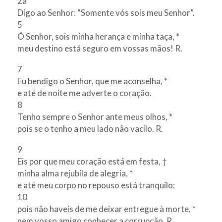
2a
Digo ao Senhor: “Somente vós sois meu Senhor”.
5
Ó Senhor, sois minha herança e minha taça, *
meu destino está seguro em vossas mãos! R.
7
Eu bendigo o Senhor, que me aconselha, *
e até de noite me adverte o coração.
8
Tenho sempre o Senhor ante meus olhos, *
pois se o tenho a meu lado não vacilo. R.
9
Eis por que meu coração está em festa, †
minha alma rejubila de alegria, *
e até meu corpo no repouso está tranquilo;
10
pois não haveis de me deixar entregue à morte, *
nem vosso amigo conhecer a corrupção. R.