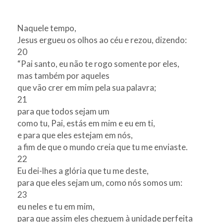
Naquele tempo,
Jesus ergueu os olhos ao céu e rezou, dizendo:
20
“Pai santo, eu não te rogo somente por eles,
mas também por aqueles
que vão crer em mim pela sua palavra;
21
para que todos sejam um
como tu, Pai, estás em mim e eu em ti,
e para que eles estejam em nós,
a fim de que o mundo creia que tu me enviaste.
22
Eu dei-lhes a glória que tu me deste,
para que eles sejam um, como nós somos um:
23
eu neles e tu em mim,
para que assim eles cheguem à unidade perfeita