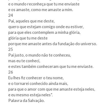
e o mundo reconheça que tu me enviaste
e os amaste, como me amaste a mim.
24
Pai, aqueles que me deste,
quero que estejam comigo onde eu estiver,
para que eles contemplem a minha glória,
glória que tu me deste
porque me amaste antes da fundação do universo.
25
Pai justo, o mundo não te conheceu,
mas eu te conheci,
e estes também conheceram que tu me enviaste.
26
Eu lhes fiz conhecer o teu nome,
e o tornarei conhecido ainda mais,
para que o amor com que me amaste esteja neles,
e eu mesmo esteja neles”.
Palavra da Salvação.