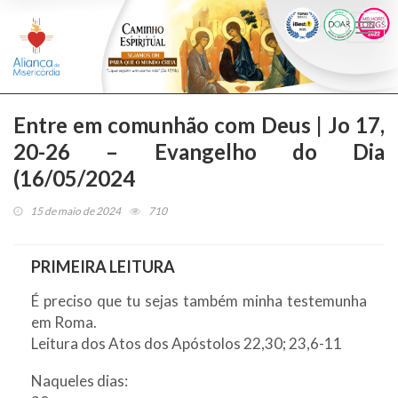
Togg
navi
Entre em comunhão com Deus | Jo 17,
20-26 – Evangelho do Dia
(16/05/2024
15 de maio de 2024
710
PRIMEIRA LEITURA
É preciso que tu sejas também minha testemunha
em Roma.
Leitura dos Atos dos Apóstolos 22,30; 23,6-11
Naqueles dias: