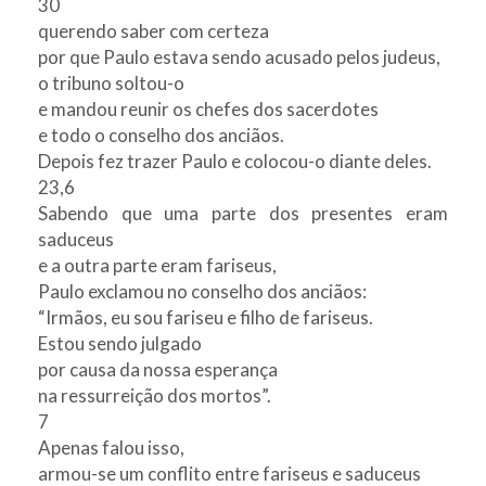
30
querendo saber com certeza
por que Paulo estava sendo acusado pelos judeus,
o tribuno soltou-o
e mandou reunir os chefes dos sacerdotes
e todo o conselho dos anciãos.
Depois fez trazer Paulo e colocou-o diante deles.
23,6
Sabendo que uma parte dos presentes eram
saduceus
e a outra parte eram fariseus,
Paulo exclamou no conselho dos anciãos:
“Irmãos, eu sou fariseu e filho de fariseus.
Estou sendo julgado
por causa da nossa esperança
na ressurreição dos mortos”.
7
Apenas falou isso,
armou-se um conflito entre fariseus e saduceus