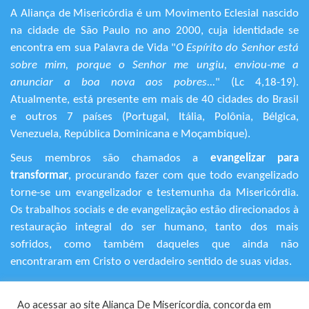
A Aliança de Misericórdia é um Movimento Eclesial nascido
na cidade de São Paulo no ano 2000, cuja identidade se
encontra em sua Palavra de Vida "
O Espírito do Senhor está
sobre mim, porque o Senhor me ungiu, enviou-me a
anunciar a boa nova aos pobres...
" (Lc 4,18-19).
Atualmente, está presente em mais de 40 cidades do Brasil
e outros 7 países (Portugal, Itália, Polônia, Bélgica,
Venezuela, República Dominicana e Moçambique).
Seus membros são chamados a
evangelizar para
transformar
, procurando fazer com que todo evangelizado
torne-se um evangelizador e testemunha da Misericórdia.
Os trabalhos sociais e de evangelização estão direcionados à
restauração integral do ser humano, tanto dos mais
sofridos, como também daqueles que ainda não
encontraram em Cristo o verdadeiro sentido de suas vidas.
+55 (11) 3120-9191
Ao acessar ao site Aliança De Misericordia, concorda em