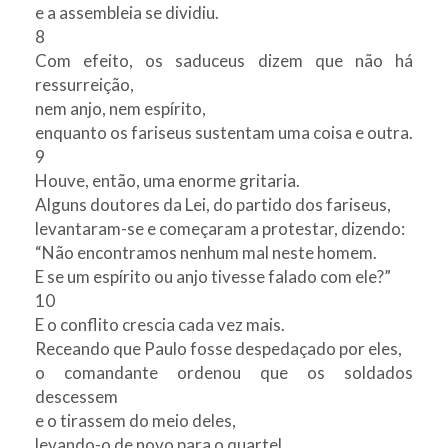
e a assembleia se dividiu.
8
Com efeito, os saduceus dizem que não há
ressurreição,
nem anjo, nem espírito,
enquanto os fariseus sustentam uma coisa e outra.
9
Houve, então, uma enorme gritaria.
Alguns doutores da Lei, do partido dos fariseus,
levantaram-se e começaram a protestar, dizendo:
“Não encontramos nenhum mal neste homem.
E se um espírito ou anjo tivesse falado com ele?”
10
E o conflito crescia cada vez mais.
Receando que Paulo fosse despedaçado por eles,
o comandante ordenou que os soldados
descessem
e o tirassem do meio deles,
levando-o de novo para o quartel.