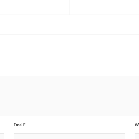
Email*
W