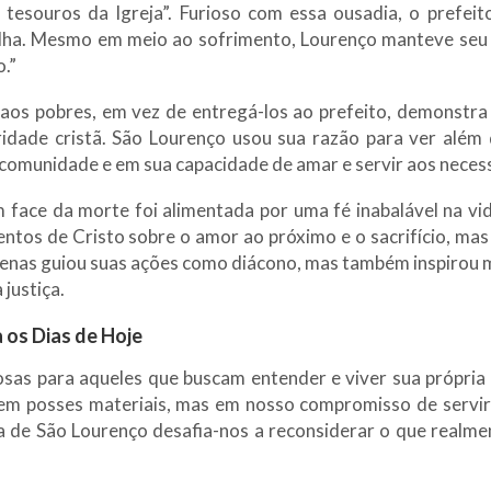
s tesouros da Igreja”. Furioso com essa ousadia, o prefe
lha. Mesmo em meio ao sofrimento, Lourenço manteve seu 
o.”
ja aos pobres, em vez de entregá-los ao prefeito, demons
aridade cristã. São Lourenço usou sua razão para ver além
 comunidade e em sua capacidade de amar e servir aos neces
ace da morte foi alimentada por uma fé inabalável na vida
ntos de Cristo sobre o amor ao próximo e o sacrifício, ma
penas guiou suas ações como diácono, mas também inspirou 
justiça.
 os Dias de Hoje
osas para aqueles que buscam entender e viver sua própria 
 em posses materiais, mas em nosso compromisso de servi
ia de São Lourenço desafia-nos a reconsiderar o que realm