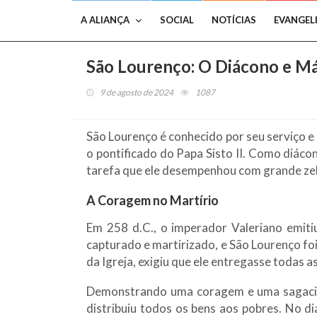
A ALIANÇA
SOCIAL
NOTÍCIAS
EVANGEL
São Lourenço: O Diácono e Már
9 de agosto de 2024
1087
São Lourenço é conhecido por seu serviço e
o pontificado do Papa Sisto II. Como diácon
tarefa que ele desempenhou com grande ze
A Coragem no Martírio
Em 258 d.C., o imperador Valeriano emitiu
capturado e martirizado, e São Lourenço fo
da Igreja, exigiu que ele entregasse todas as
Demonstrando uma coragem e uma sagacidad
distribuiu todos os bens aos pobres. No 