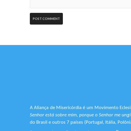
A Aliança de Misericórdia é um Movimento Eclesia
Senhor está sobre mim, porque o Senhor me ungiu
do Brasil e outros 7 países (Portugal, Itália, Pol