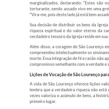
marginalizados, declarando: “Estes são o
torturante, sendo assado vivo em uma gre
“Vira-me, pois deste lado já está bem assad
Sua decisão de distribuir os bens da Igre
riqueza espiritual e do valor eterno da c
verdadeiro tesouro da Igreja reside em sua
Além disso, a coragem de São Lourenço em f
compreendeu intelectualmente os ensiname
morte. Essa integração de fé e razão não a
compromisso semelhante com a verdade e a 
Lições de Vocação de São Lourenço para
A vida de São Lourenço oferece lições vali
lembra que a verdadeira riqueza não está
vezes valoriza o acúmulo de bens, a histór
primeiro lugar.