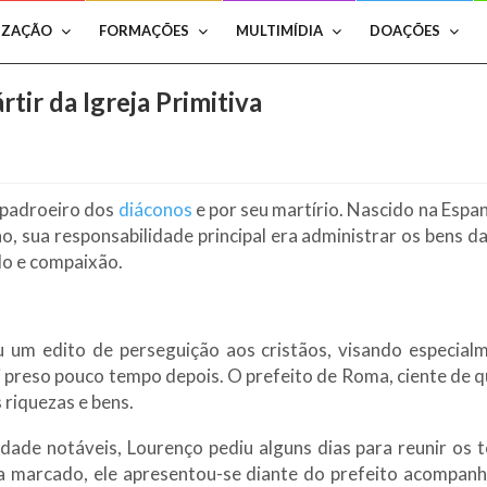
IZAÇÃO
FORMAÇÕES
MULTIMÍDIA
DOAÇÕES
tir da Igreja Primitiva
 padroeiro dos
diáconos
e por seu martírio. Nascido na Espan
o, sua responsabilidade principal era administrar os bens da
lo e compaixão.
 um edito de perseguição aos cristãos, visando especialmen
i preso pouco tempo depois. O prefeito de Roma, ciente de 
 riquezas e bens.
e notáveis, Lourenço pediu alguns dias para reunir os te
dia marcado, ele apresentou-se diante do prefeito acompan